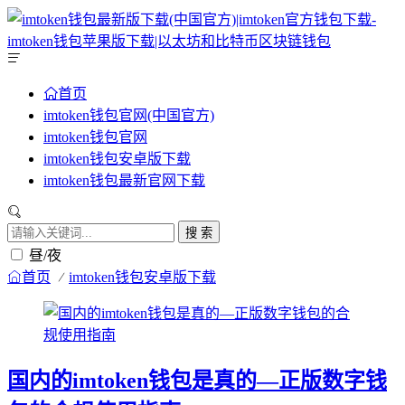
首页
imtoken钱包官网(中国官方)
imtoken钱包官网
imtoken钱包安卓版下载
imtoken钱包最新官网下载
搜 索
昼/夜
首页
imtoken钱包安卓版下载
国内的imtoken钱包是真的—正版数字钱