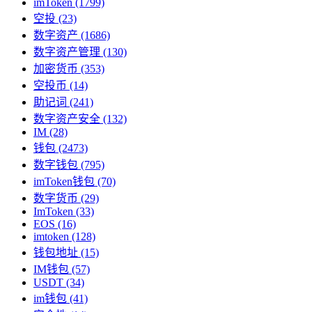
imToken
(1799)
空投
(23)
数字资产
(1686)
数字资产管理
(130)
加密货币
(353)
空投币
(14)
助记词
(241)
数字资产安全
(132)
IM
(28)
钱包
(2473)
数字钱包
(795)
imToken钱包
(70)
数字货币
(29)
ImToken
(33)
EOS
(16)
imtoken
(128)
钱包地址
(15)
IM钱包
(57)
USDT
(34)
im钱包
(41)