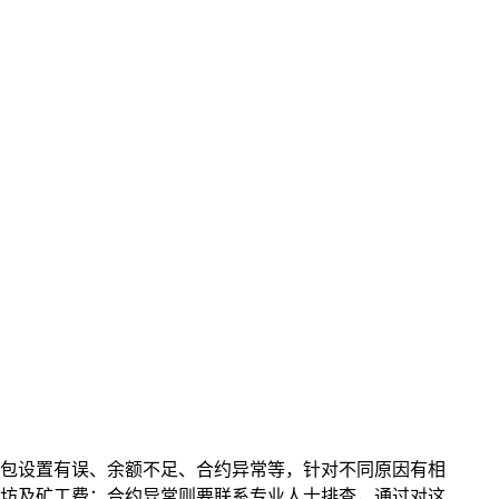
、钱包设置有误、余额不足、合约异常等，针对不同原因有相
坊及矿工费；合约异常则要联系专业人士排查，通过对这