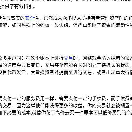
难题提供了有效指引。
捷性与高度的
安全
性，已然成为众多以太坊持有者管理资产时的首选
，如同热锅上的蚂蚁一般焦虑，还严重影响了资金的流动性和使用
众多用户同时在这个账本上进行
交易
时，网络就会陷入拥堵的状
易的速度会显著变慢，交易甚至可能会长时间处于待确认的状态
项目代币发售，大量投资者蜂拥而至进行交易；或者出现重大行情
要支付一定的服务费用一样，需要支付一定的手续费，而手续费
的交易，因为这样他们能获得更多的收益，你的交易就会被搁置
加不必要的成本,就像你花了高价去买一件原本可以低价买到的商