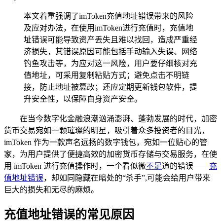
本文着重强调了imToken充值地址错误带来的风险
及应对办法，在使用imToken进行充值时，充值地
址错误可能导致资产丢失且难以找回，造成严重经
济损失，其错误原因可能包括手动输入失误、网络
钓鱼攻击等，为应对这一风险，用户要仔细核对充
值地址，可采用复制粘贴方式；避免点击不明链
接，防止地址被篡改；还应定期更新钱包软件，提
升安全性，以保障自身资产安全。
在当今数字化金融浪潮汹涌澎湃、蓬勃发展的时代，加密
货币交易宛如一颗璀璨的明星，吸引着众多投资者的目光，
imToken 作为一款声名远扬的数字钱包，宛如一位贴心的管
家，为用户提供了便捷高效的加密货币存储与交易服务，在使
用 imToken 进行充值操作时，一个看似微
不足
道的错误——
充
值地址错误
，却如同隐藏在暗处的“杀手”,可能会给用户带来
巨大的损失和无尽的麻烦。
充值地址错误的常见原因