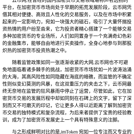
云币网,在曾经的国内加密货币交易领域堪称声名远扬的
平台，在加密货币市场尚处于早期的拓荒发展阶段，云币网凭
借其相对便捷、高效且人性化的交易服务，以及在市场中积累
起来的一定影响力，宛如一块强大的磁石，吸引了大量怀揣投
资热情的用户纷至沓来，它为投资者精心搭建了一个能够交易
多种加密货币的专业场所，人们如同置身于一个充满奇幻色彩
的金融集市，能够自由地进行买卖操作，全身心地参与到那股
炽热的加密货币投资热潮之中。
随着监管政策如同一张逐渐收紧的大网,云币网也不可避
免地面临着诸多棘手的挑战，加密货币市场犹如一片波涛汹涌
的大海，其高风险性如同隐藏在海底的暗礁，而监管的不确定
性则似变幻莫测的风暴，在这双重压力的夹击之下，云币网最
终无奈地在监管的狂风暴雨中停止了运营，尽管如此，它在加
密货币交易的发展历程中却如同刻在石碑上的文字，留下了深
刻而又不可磨灭的印记，它让更多人得以近距离了解到加密货
币交易的独特模式和复杂流程，为后来者提供了宝贵的经验教
训，成为了加密货币发展史上一个具有特殊意义的注脚。
与之形成鲜明对比的是,imToken 宛如一位专注而又专业的