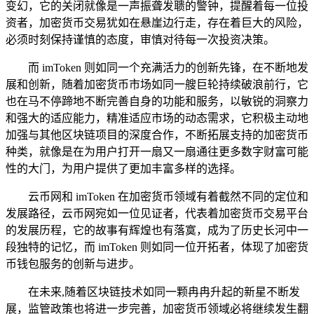
变幻，它的关闭就像是一声振聋发聩的警钟，提醒着每一位投
资者，加密货币交易犹如在悬崖边行走，存在着巨大的风险，
必须时刻保持谨慎的态度，审慎对待每一次投资决策。
而 imToken 则如同一个充满活力的创新先锋，在不断地发
展和创新，随着加密货币市场如同一艘巨轮持续破浪前行，它
也在马不停蹄地不断完善自身的功能和服务，以敏锐的洞察力
和强大的适应能力，精准适应市场的动态需求，它积极主动地
加强与其他区块链项目的深度合作，不断拓展支持的加密货币
种类，就像是在为用户打开一扇又一扇通往更多数字财富可能
性的大门，为用户提供了更加丰富多样的选择。
云币网和 imToken 在加密货币领域有着截然不同的定位和
发展路径，云币网宛如一位见证者，代表着加密货币交易平台
的发展历程，它的故事有辉煌也有落寞，成为了历史长河中一
段独特的记忆，而 imToken 则如同一位开拓者，体现了加密货
币钱包服务的创新与进步。
在未来,随着区块链技术如同一颗冉冉升起的新星不断发
展，监管政策也将进一步完善，加密货币领域必将继续发生翻