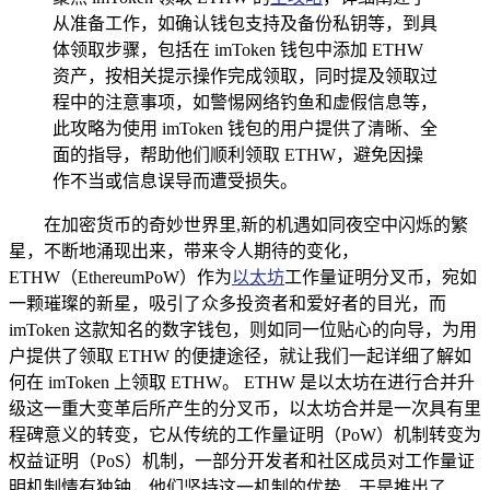
从准备工作，如确认钱包支持及备份私钥等，到具
体领取步骤，包括在 imToken 钱包中添加 ETHW
资产，按相关提示操作完成领取，同时提及领取过
程中的注意事项，如警惕网络钓鱼和虚假信息等，
此攻略为使用 imToken 钱包的用户提供了清晰、全
面的指导，帮助他们顺利领取 ETHW，避免因操
作不当或信息误导而遭受损失。
在加密货币的奇妙世界里,新的机遇如同夜空中闪烁的繁
星，不断地涌现出来，带来令人期待的变化，
ETHW（EthereumPoW）作为
以太坊
工作量证明分叉币，宛如
一颗璀璨的新星，吸引了众多投资者和爱好者的目光，而
imToken 这款知名的数字钱包，则如同一位贴心的向导，为用
户提供了领取 ETHW 的便捷途径，就让我们一起详细了解如
何在 imToken 上领取 ETHW。 ETHW 是以太坊在进行合并升
级这一重大变革后所产生的分叉币，以太坊合并是一次具有里
程碑意义的转变，它从传统的工作量证明（PoW）机制转变为
权益证明（PoS）机制，一部分开发者和社区成员对工作量证
明机制情有独钟，他们坚持这一机制的优势，于是推出了