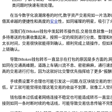
类问题时快速有效处理。
在当今数字化浪潮席卷的时代,数字资产交易宛如一片浩渺
借其卓越的便捷性和高度的
安全
性，如同璀璨的明星，吸引了
当我们在IMtoken钱包中发起转币操作后,交易信息就
多待寄送的包裹收集起来，按照一定的规则进行分类、整理和
太长时间，交易很快就能得到确认，顺利完成上链操作，但如
上链确认。
导致IMtoken钱包转币一直显示在打包的原因是多方
如同在交通高峰期，道路上车辆川流不息、密密麻麻，通行速
高的交易进行打包，因为这就好比交警优先指挥给了更多“报
手续费设置不合理也可能引发这一问题,在区块链交易的世
低，矿工就可能觉得处理这笔交易的收益不划算，就像工人觉
钱包版本过低或者网络连接不稳定也可能造成转币一直显
接则如同一条时断时续的电话线，可能导致交易信息传输不完