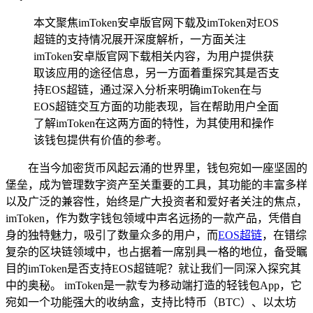
本文聚焦imToken安卓版官网下载及imToken对EOS
超链的支持情况展开深度解析，一方面关注
imToken安卓版官网下载相关内容，为用户提供获
取该应用的途径信息，另一方面着重探究其是否支
持EOS超链，通过深入分析来明确imToken在与
EOS超链交互方面的功能表现，旨在帮助用户全面
了解imToken在这两方面的特性，为其使用和操作
该钱包提供有价值的参考。
在当今加密货币风起云涌的世界里，钱包宛如一座坚固的
堡垒，成为管理数字资产至关重要的工具，其功能的丰富多样
以及广泛的兼容性，始终是广大投资者和爱好者关注的焦点，
imToken，作为数字钱包领域中声名远扬的一款产品，凭借自
身的独特魅力，吸引了数量众多的用户，而
EOS超链
，在错综
复杂的区块链领域中，也占据着一席别具一格的地位，备受瞩
目的imToken是否支持EOS超链呢？就让我们一同深入探究其
中的奥秘。 imToken是一款专为移动端打造的轻钱包App，它
宛如一个功能强大的收纳盒，支持比特币（BTC）、以太坊