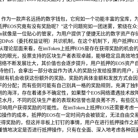
明星，作为一款声名远扬的数字钱包，它宛如一个功能丰富的宝库，
上抵押EOS究竟有没有奖励呢？”这个问题宛如一团迷雾，萦绕在
Token就像是一位贴心的管家，为用户提供了便捷无比的数字资产存储
的DPoS（委托权益证明）共识机制，在这个机制下，用户抵押
从理论层面来看，在imToken上抵押EOS是存在获得奖励的机
锐的眼光，投票支持的区块生产者表现卓越，能够稳定且高效地
S网络不断发展壮大，其价值也会逐步提升，用户抵押的EOS资
支持他们，会拿出一部分收益作为诱人的奖励分发给投票的用户，
者后，就有机会收获这份额外的奖励，奖励的具体金额和发放方式
的分配；而有些则可能有自己别具一格的奖励规则，充满了独特的创
测的海洋，存在着诸多不确定性，如果整个EOS网络遭遇技术
镜花水月，不同的区块生产者的表现和信誉也是良莠不齐，有些区
用户获得奖励的可能性。 在imToken上抵押EOS还需要考
加操作的成本，抵押的EOS在一定时间内会被锁定，无法自由
有可能获得奖励的，但这并非板上钉钉的事情，用户在进行抵押操作
谨慎地决定是否进行抵押操作，只有在全面、深入地考虑各种因