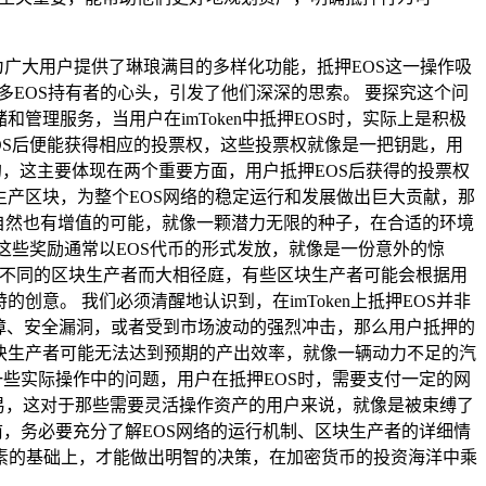
为广大用户提供了琳琅满目的多样化功能，抵押EOS这一操作吸
众多EOS持有者的心头，引发了他们深深的思索。 要探究这个问
和管理服务，当用户在imToken中抵押EOS时，实际上是积极
EOS后便能获得相应的投票权，这些投票权就像是一把钥匙，用
会的，这主要体现在两个重要方面，用户抵押EOS后获得的投票权
生产区块，为整个EOS网络的稳定运行和发展做出巨大贡献，那
产自然也有增值的可能，就像一颗潜力无限的种子，在合适的环境
这些奖励通常以EOS代币的形式发放，就像是一份意外的惊
会因不同的区块生产者而大相径庭，有些区块生产者可能会根据用
意。 我们必须清醒地认识到，在imToken上抵押EOS并非
故障、安全漏洞，或者受到市场波动的强烈冲击，那么用户抵押的
块生产者可能无法达到预期的产出效率，就像一辆动力不足的汽
虑一些实际操作中的问题，用户在抵押EOS时，需要支付一定的网
交易，这对于那些需要灵活操作资产的用户来说，就像是被束缚了
之前，务必要充分了解EOS网络的运行机制、区块生产者的详细情
素的基础上，才能做出明智的决策，在加密货币的投资海洋中乘