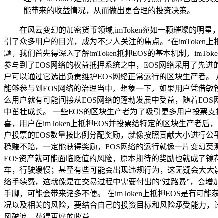
能带来的收益情况，从而做出更合理的投资决策。
在风云变幻的加密货币领域,imToken宛如一颗璀璨的
引了众多用户的目光，成为不少人关注的焦点。“在imToken
题，我们首先得深入了解imToken抵押EOS的基本机制，im
参与到了EOS网络的权益抵押系统之中，EOS网络采用了先进
户可以通过它选出负责维护EOS网络正常运行的区块生产者。 
能够参与到EOS网络的治理当中，想象一下，如果用户凭借敏
么用户就有可能间接从EOS网络的蓬勃发展中受益，随着EO
中茁壮成长。 一些EOS的区块生产者为了吸引更多用户投票
喜，用户在imToken上抵押EOS并投票给特定的区块生产
户投票的EOS数量按比例分配奖励，就像按照贡献大小进行公平
稳赚不赔，一定能获得奖励，EOS网络的运行就像一片变幻莫
EOS资产就可能面临贬值的风险，原本期待的奖励也就成了
车，行驶缓慢；甚至有些可能会出现违规行为，这无疑会大大影响
络手续费，这就像是在交易过程中需要付出的“过路费”，会增
手脚，可能会带来诸多不便。 在imToken上抵押EOS是
况以及相关的风险，要结合自己的投资目标和风险承受能力，
风破浪，获得更好的收益。