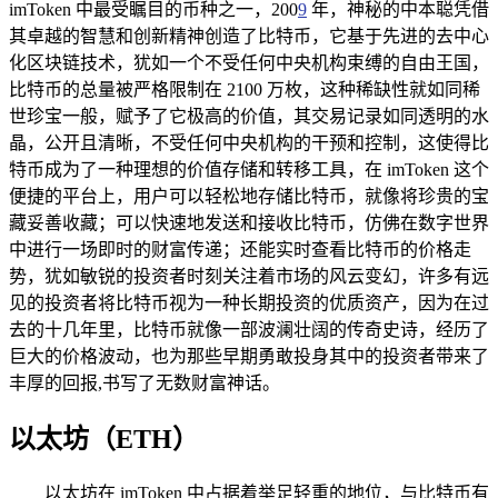
imToken 中最受瞩目的币种之一，200
9
年，神秘的中本聪凭借
其卓越的智慧和创新精神创造了比特币，它基于先进的去中心
化区块链技术，犹如一个不受任何中央机构束缚的自由王国，
比特币的总量被严格限制在 2100 万枚，这种稀缺性就如同稀
世珍宝一般，赋予了它极高的价值，其交易记录如同透明的水
晶，公开且清晰，不受任何中央机构的干预和控制，这使得比
特币成为了一种理想的价值存储和转移工具，在 imToken 这个
便捷的平台上，用户可以轻松地存储比特币，就像将珍贵的宝
藏妥善收藏；可以快速地发送和接收比特币，仿佛在数字世界
中进行一场即时的财富传递；还能实时查看比特币的价格走
势，犹如敏锐的投资者时刻关注着市场的风云变幻，许多有远
见的投资者将比特币视为一种长期投资的优质资产，因为在过
去的十几年里，比特币就像一部波澜壮阔的传奇史诗，经历了
巨大的价格波动，也为那些早期勇敢投身其中的投资者带来了
丰厚的回报,书写了无数财富神话。
以太坊（ETH）
以太坊在 imToken 中占据着举足轻重的地位，与比特币有