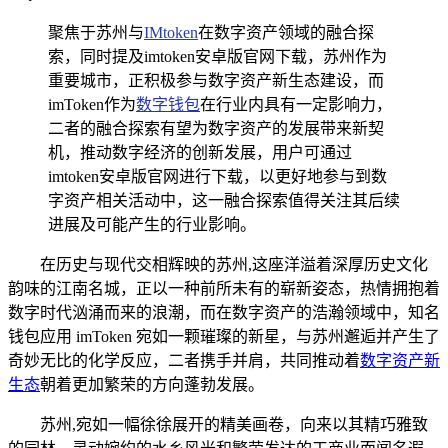
聚焦于苏州与
IMtoken
在数字资产领域的融合探
索，同时提及imtoken安卓版官网下载，苏州作为
重要城市，正积极参与数字资产新生态建设，而
imToken作为
数字钱包
在行业内具有一定影响力，
二者的融合探索有望为数字资产的发展带来新契
机，推动数字经济的创新发展，用户可通过
imtoken安卓版官网进行下载，以更好地参与到数
字资产相关活动中，这一融合探索值得关注其后续
进展及可能产生的行业影响。
在历史与现代交相辉映的苏州,这座洋溢着深厚历史文化
韵味的江南名城，正以一种前所未有的崭新姿态，热情拥抱着
数字时代汹涌而来的浪潮，而在数字资产的浩瀚领域中，知名
钱包应用 imToken 宛如一颗璀璨的新星，与苏州邂逅并产生了
奇妙无比的化学反应，二者携手并肩，共同推动着
数字资产新
生态
朝着更加繁荣的方向蓬勃发展。
苏州,宛如一幅徐徐展开的精美画卷，向来以其精巧雅致