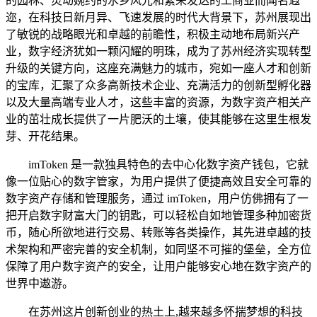
的园林、灵动婉约的水乡风光和繁荣发达的工商业而闻名遐
迩，在科技日新月异、飞速发展的时代大背景下，苏州展现出
了敏锐的战略眼光和卓越的前瞻性，积极主动地布局新兴产
业，数字经济犹如一颗闪耀的明珠，成为了苏州经济实现转型
升级的关键方向，这座充满魅力的城市，宛如一座人才和创新
的宝库，汇聚了众多高新技术企业、充满活力的创新型孵化器
以及大量高端专业人才，这些丰富的资源，为数字资产相关产
业的茁壮成长提供了一片肥沃的土壤，使其能够在这里生根发
芽、开花结果。
imToken 是一款独具特色的去中心化数字资产钱包，它就
像一位贴心的数字管家，为用户提供了便捷高效且安全可靠的
数字资产存储和管理服务，通过 imToken，用户仿佛拥有了一
把开启数字财富大门的钥匙，可以轻松自如地管理多种加密货
币，随心所欲地进行交易、转账等各类操作，其先进卓越的技
术架构和严密完善的安全机制，如同坚不可摧的堡垒，全方位
保障了用户数字资产的安全，让用户能够安心地在数字资产的
世界中遨游。
在苏州这片创新创业的热土上,越来越多怀揣梦想的科技