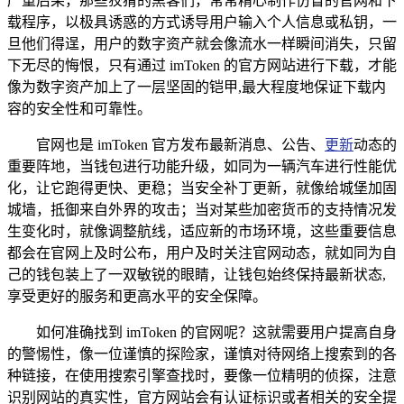
严重后果，那些狡猾的黑客们，常常精心制作仿冒的官网和下
载程序，以极具诱惑的方式诱导用户输入个人信息或私钥，一
旦他们得逞，用户的数字资产就会像流水一样瞬间消失，只留
下无尽的悔恨，只有通过 imToken 的官方网站进行下载，才能
像为数字资产加上了一层坚固的铠甲,最大程度地保证下载内
容的安全性和可靠性。
官网也是 imToken 官方发布最新消息、公告、
更新
动态的
重要阵地，当钱包进行功能升级，如同为一辆汽车进行性能优
化，让它跑得更快、更稳；当安全补丁更新，就像给城堡加固
城墙，抵御来自外界的攻击；当对某些加密货币的支持情况发
生变化时，就像调整航线，适应新的市场环境，这些重要信息
都会在官网上及时公布，用户及时关注官网动态，就如同为自
己的钱包装上了一双敏锐的眼睛，让钱包始终保持最新状态,
享受更好的服务和更高水平的安全保障。
如何准确找到 imToken 的官网呢？这就需要用户提高自身
的警惕性，像一位谨慎的探险家，谨慎对待网络上搜索到的各
种链接，在使用搜索引擎查找时，要像一位精明的侦探，注意
识别网站的真实性，官方网站会有认证标识或者相关的安全提