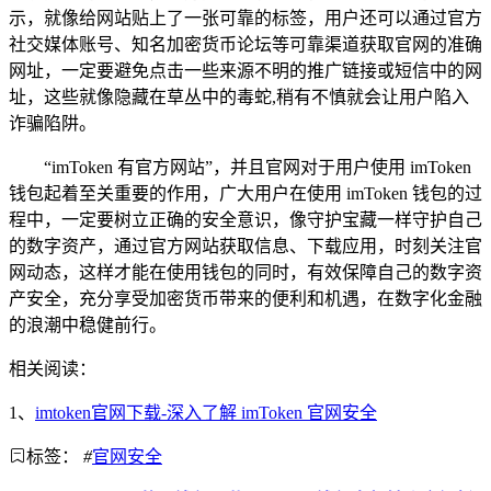
示，就像给网站贴上了一张可靠的标签，用户还可以通过官方
社交媒体账号、知名加密货币论坛等可靠渠道获取官网的准确
网址，一定要避免点击一些来源不明的推广链接或短信中的网
址，这些就像隐藏在草丛中的毒蛇,稍有不慎就会让用户陷入
诈骗陷阱。
“imToken 有官方网站”，并且官网对于用户使用 imToken
钱包起着至关重要的作用，广大用户在使用 imToken 钱包的过
程中，一定要树立正确的安全意识，像守护宝藏一样守护自己
的数字资产，通过官方网站获取信息、下载应用，时刻关注官
网动态，这样才能在使用钱包的同时，有效保障自己的数字资
产安全，充分享受加密货币带来的便利和机遇，在数字化金融
的浪潮中稳健前行。
相关阅读：
1、
imtoken官网下载-深入了解 imToken 官网安全
标签：
#
官网安全