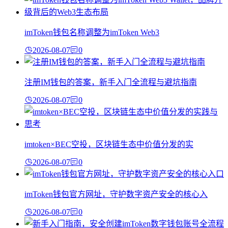
imToken钱包名称调整为imToken Web3
2026-08-07
0
注册IM钱包的答案，新手入门全流程与避坑指南
2026-08-07
0
imtoken×BEC空投，区块链生态中价值分发的实
2026-08-07
0
imToken钱包官方网址，守护数字资产安全的核心入
2026-08-07
0