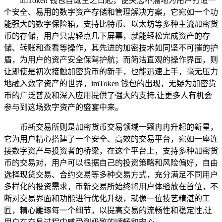
imToken 钱包自诞生之日起，便矢志不渝地为用户打造一
个安全、易用的数字资产存储和管理解决方案，它宛如一个功
能强大的数字保险箱，支持比特币、以太坊等多种主流加密货
币的存储，用户只需轻点几下屏幕，就能轻松完成资产的存
储、转账和查看等操作，其先进的加密技术如同坚不可摧的护
盾，为用户的资产安全保驾护航；而简洁直观的操作界面，则
让即使是初次接触加密货币的新手，也能迅速上手，毫无压力
地融入数字资产的世界，imToken 钱包的出现，无疑为加密货
币的广泛普及和深入应用提供了强大的支持,让更多人有机会
参与到这场数字资产的盛宴中来。
币新交易所则是加密货币交易领域一颗冉冉升起的新星，
它为用户精心搭建了一个安全、高效的交易平台，宛如一座连
接数字资产与投资者的桥梁，在这个平台上，支持多种加密货
币的交易对，用户可以根据自己的投资策略和风险偏好，自由
选择现货交易、合约交易等多种交易方式，充分满足不同用户
多样化的投资需求，币新交易所始终将用户体验放在首位，不
断对交易界面和功能进行优化升级，就像一位技艺精湛的工
匠，精心雕琢每一个细节，以提高交易的流畅性和稳定性,让