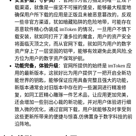
安全护盾，守护资产
：官网作为官方指定的唯一正规下
载渠道，就像是一座坚不可摧的堡垒，能够最大程度地
确保用户所下载的应用是正版且未被恶意篡改的，反观
一些非官方渠道，犹如暗藏陷阱的危险地带，可能存在
恶意软件精心伪装成 imToken 的情况，一旦用户不慎下
载安装，就如同打开了潘多拉的魔盒，用户的资产安全
将面临灭顶之灾，而从官网下载，就如同为用户的数字
资产穿上了一层坚固的铠甲，能够有效避免此类风险,全
方位为用户的数字资产保驾护航。
功能完备，体验升级
：官网所提供的始终是 imToken 应
用的最新版本，这就好比为用户提供了一把开启全新功
能世界的钥匙，能够保证应用具备完整且强大的功能，
新版本通常会对旧版本中存在的一些漏洞进行精准修
复，如同工匠精心雕琢一件艺术品，让应用更加完美，
还会增加一些别出心裁的新功能，并对用户体验进行细
致入微的优化，通过官网下载，用户就能够及时享受到
这些更新所带来的便捷与惊喜,仿佛置身于数字科技的前
沿阵地。