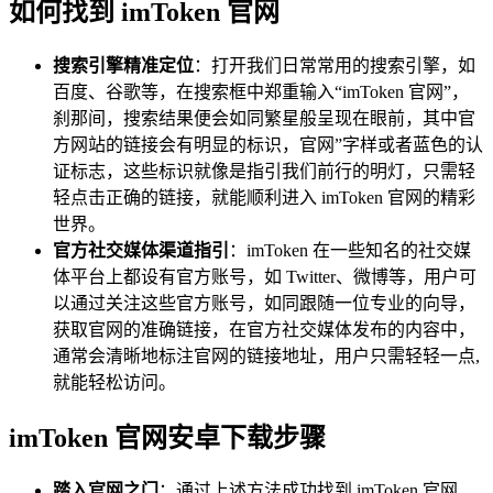
如何找到 imToken 官网
搜索引擎精准定位
：打开我们日常常用的搜索引擎，如
百度、谷歌等，在搜索框中郑重输入“imToken 官网”，
刹那间，搜索结果便会如同繁星般呈现在眼前，其中官
方网站的链接会有明显的标识，官网”字样或者蓝色的认
证标志，这些标识就像是指引我们前行的明灯，只需轻
轻点击正确的链接，就能顺利进入 imToken 官网的精彩
世界。
官方社交媒体渠道指引
：imToken 在一些知名的社交媒
体平台上都设有官方账号，如 Twitter、微博等，用户可
以通过关注这些官方账号，如同跟随一位专业的向导，
获取官网的准确链接，在官方社交媒体发布的内容中，
通常会清晰地标注官网的链接地址，用户只需轻轻一点,
就能轻松访问。
imToken 官网安卓下载步骤
踏入官网之门
：通过上述方法成功找到 imToken 官网