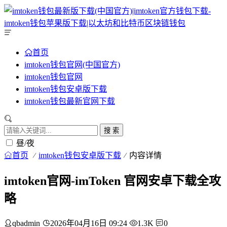
首页
imtoken钱包官网(中国官方)
imtoken钱包官网
imtoken钱包安卓版下载
imtoken钱包最新官网下载
搜 索
昼/夜
首页
imtoken钱包安卓版下载
内容详情
imtoken官网-imToken 官网安卓下载全攻
略
qbadmin
2026年04月16日 09:24
1.3K
0