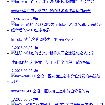
imtoken与百度，数字时代的技术碰撞与价值融合
2026-08-07
0
imToken钱包名称调整为imToken Web3
2026-08-07
0
注册IM钱包的答案，新手入门全流程与避坑指南
2026-08-07
0
imtoken×BEC空投，区块链生态中价值分发的实
2026-08-07
0