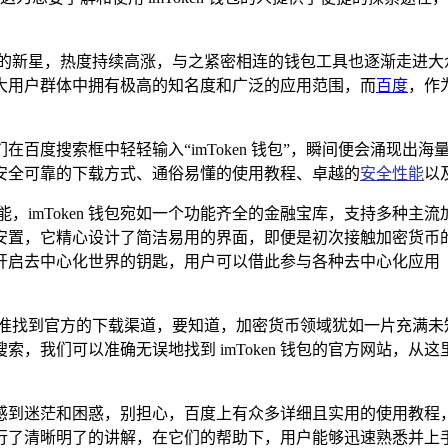
新星，热度持续高涨，与之紧密相连的钱包工具也逐渐走进大众视
大用户群体中拥有极高的知名度和广泛的应用范围，而
百度
，作
百度搜索框中轻轻输入“imToken 钱包”，瞬间便会涌现出
绍、安全可靠的下载方式、通俗易懂的使用教程、卓越的
安全性能
以
强大功能，imToken 钱包宛如一个功能齐全的金融宝库，支持多
妥善的安置，它精心设计了简洁易用的界面，即便是初次接触加密货
启去中心化世界的钥匙，用户可以借此参与各种去中心化应用（
精准找到官方的下载渠道，要知道，加密货币领域犹如一片充满未
，我们可以准确无误地找到 imToken 钱包的官方网站，
操作上感到迷茫和困惑，别担心，百度上有众多详细且实用的使用
行了清晰明了的讲解，在它们的帮助下，用户能够迅速熟悉并上