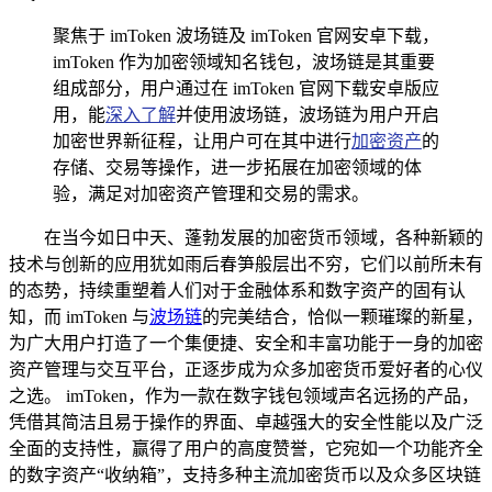
聚焦于 imToken 波场链及 imToken 官网安卓下载，
imToken 作为加密领域知名钱包，波场链是其重要
组成部分，用户通过在 imToken 官网下载安卓版应
用，能
深入了解
并使用波场链，波场链为用户开启
加密世界新征程，让用户可在其中进行
加密资产
的
存储、交易等操作，进一步拓展在加密领域的体
验，满足对加密资产管理和交易的需求。
在当今如日中天、蓬勃发展的加密货币领域，各种新颖的
技术与创新的应用犹如雨后春笋般层出不穷，它们以前所未有
的态势，持续重塑着人们对于金融体系和数字资产的固有认
知，而 imToken 与
波场链
的完美结合，恰似一颗璀璨的新星，
为广大用户打造了一个集便捷、安全和丰富功能于一身的加密
资产管理与交互平台，正逐步成为众多加密货币爱好者的心仪
之选。 imToken，作为一款在数字钱包领域声名远扬的产品，
凭借其简洁且易于操作的界面、卓越强大的安全性能以及广泛
全面的支持性，赢得了用户的高度赞誉，它宛如一个功能齐全
的数字资产“收纳箱”，支持多种主流加密货币以及众多区块链