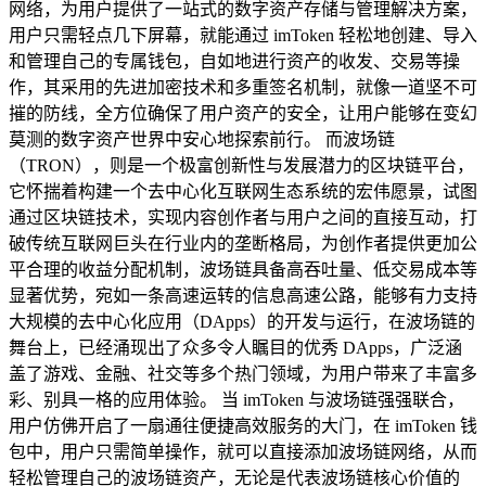
网络，为用户提供了一站式的数字资产存储与管理解决方案，
用户只需轻点几下屏幕，就能通过 imToken 轻松地创建、导入
和管理自己的专属钱包，自如地进行资产的收发、交易等操
作，其采用的先进加密技术和多重签名机制，就像一道坚不可
摧的防线，全方位确保了用户资产的安全，让用户能够在变幻
莫测的数字资产世界中安心地探索前行。 而波场链
（TRON），则是一个极富创新性与发展潜力的区块链平台，
它怀揣着构建一个去中心化互联网生态系统的宏伟愿景，试图
通过区块链技术，实现内容创作者与用户之间的直接互动，打
破传统互联网巨头在行业内的垄断格局，为创作者提供更加公
平合理的收益分配机制，波场链具备高吞吐量、低交易成本等
显著优势，宛如一条高速运转的信息高速公路，能够有力支持
大规模的去中心化应用（DApps）的开发与运行，在波场链的
舞台上，已经涌现出了众多令人瞩目的优秀 DApps，广泛涵
盖了游戏、金融、社交等多个热门领域，为用户带来了丰富多
彩、别具一格的应用体验。 当 imToken 与波场链强强联合，
用户仿佛开启了一扇通往便捷高效服务的大门，在 imToken 钱
包中，用户只需简单操作，就可以直接添加波场链网络，从而
轻松管理自己的波场链资产，无论是代表波场链核心价值的