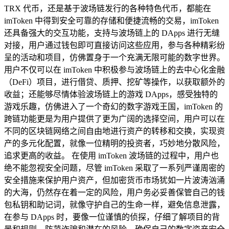
TRX 代币，还是基于波场链发行的各种特色代币，都能在
imToken 中得到安全可靠的存储和便捷流畅的交易，imToken
还具备强大的交互功能，支持与波场链上的 DApps 进行无缝
对接，用户通过钱包即可直接访问这些应用，参与各种精彩纷
呈的活动和项目，仿佛置身于一个充满无限可能的数字世界。
用户不仅可以在 imToken 中积极参与波场链上的去中心化金融
（DeFi）项目，进行借贷、质押、挖矿等操作，以获取额外的
收益；还能够尽情体验波场链上的游戏 DApps，感受独特的
游戏乐趣，仿佛进入了一个奇幻的数字游戏王国，imToken 的
跨链功能更是为用户提供了更为广阔的选择空间，用户可以在
不同的区块链网络之间自由地进行资产的转移和交换，实现资
产的多元化配置，就像一位精明的投资者，巧妙地分散风险，
追求更高的收益。 在使用 imToken 波场链的过程中，用户也
绝不能忽视安全问题，尽管 imToken 采取了一系列严谨周密的
安全措施来保护用户资产，但加密货币市场犹如一片波涛汹涌
的大海，仍然存在着一定的风险，用户务必妥善保管自己的钱
包私钥和助记词，就像守护自己的生命一样，避免信息泄露，
在参与 DApps 时，要像一位谨慎的侦探，仔细了解项目的背