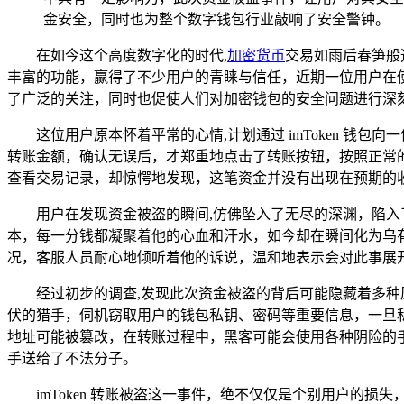
金安全，同时也为整个数字钱包行业敲响了安全警钟。
在如今这个高度数字化的时代,
加密货币
交易如雨后春笋般
丰富的功能，赢得了不少用户的青睐与信任，近期一位用户在使用
了广泛的关注，同时也促使人们对加密钱包的安全问题进行深
这位用户原本怀着平常的心情,计划通过 imToken 
转账金额，确认无误后，才郑重地点击了转账按钮，按照正常
查看交易记录，却惊愕地发现，这笔资金并没有出现在预期的
用户在发现资金被盗的瞬间,仿佛坠入了无尽的深渊，陷
本，每一分钱都凝聚着他的心血和汗水，如今却在瞬间化为乌有，
况，客服人员耐心地倾听着他的诉说，温和地表示会对此事展
经过初步的调查,发现此次资金被盗的背后可能隐藏着多
伏的猎手，伺机窃取用户的钱包私钥、密码等重要信息，一旦
地址可能被篡改，在转账过程中，黑客可能会使用各种阴险的
手送给了不法分子。
imToken 转账被盗这一事件，绝不仅仅是个别用户