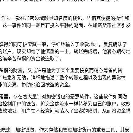
，作为一款在加密领域颇具知名度的钱包，凭借其便捷的操作和
事件，这一事件如同一颗巨石投入平静的湖面，在加密货币社区引发
他谨慎得如同守护宝藏一般，仔细地输入了收款地址，反复确认了
的账户，现实却给了他沉重的一击，转账完成后，他满心期待地
这笔辛苦积攒的资金被盗取了。
积攒的财富，又或许是他为了某个重要投资而精心筹备的资
充满了焦急和无助，详细地描述了整个转账过程以及出现的异常情
能的资源，协助他追回被盗的资金。
落里，存在着大量针对加密钱包的恶意软件，这些软件如同潜
地控制用户的钱包，将资金像流水一样转移到自己的账户，收款
收款地址，用户在不经意间就落入了黑客的陷阱，从而将资金拱
安全隐患，加密钱包，作为存储和管理加密货币的重要工具，其安