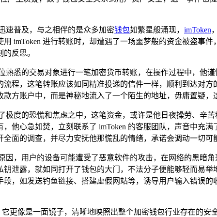
迅速普及，与之相伴的是众多加密
钱包
如繁星般涌现，
imToken
 imToken 进行转账时，却遭遇了一场噩梦般的资金被盗
刻的反思。
钱包向一位熟悉的交易对象进行一笔加密货币转账，在操作过程中，
的流程，这笔转账应该如同精准投递的信件一样，顺利到达对方
收款方账户中，而是神秘地流入了一个陌生的地址，毋庸置疑，
入了极度的恐慌和焦虑之中，这笔资金，或许是他日夜操劳、辛苦
他心急如焚，立刻联系了 imToken 的客服团队，声音中
开全面的调查，并尽力安抚他那慌乱的情绪，承诺会调动一切可
种原因，用户的设备可能遭受了恶意软件的攻击，在网络的黑暗角
私钥泄露，就如同打开了钱包的大门，不法分子便能够轻而易举
手段，如发送钓鱼链接、搭建虚假网站等，诱导用户输入错误的
的损失，它更像是一面镜子，清晰地映照出整个加密钱包行业存在的