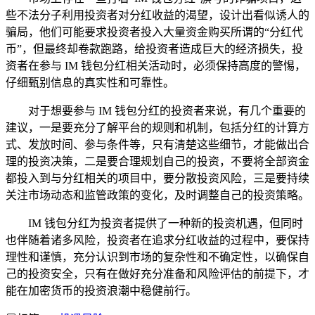
些不法分子利用投资者对分红收益的渴望，设计出看似诱人的
骗局，他们可能要求投资者投入大量资金购买所谓的“分红代
币”，但最终却卷款跑路，给投资者造成巨大的经济损失，投
资者在参与 IM 钱包分红相关活动时，必须保持高度的警惕，
仔细甄别信息的真实性和可靠性。
对于想要参与 IM 钱包分红的投资者来说，有几个重要的
建议，一是要充分了解平台的规则和机制，包括分红的计算方
式、发放时间、参与条件等，只有清楚这些细节，才能做出合
理的投资决策，二是要合理规划自己的投资，不要将全部资金
都投入到与分红相关的项目中，要分散投资风险，三是要持续
关注市场动态和监管政策的变化，及时调整自己的投资策略。
IM 钱包分红为投资者提供了一种新的投资机遇，但同时
也伴随着诸多风险，投资者在追求分红收益的过程中，要保持
理性和谨慎，充分认识到市场的复杂性和不确定性，以确保自
己的投资安全，只有在做好充分准备和风险评估的前提下，才
能在加密货币的投资浪潮中稳健前行。