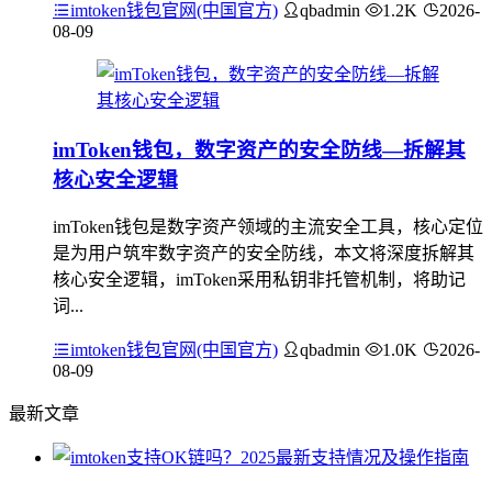
imtoken钱包官网(中国官方)
qbadmin
1.2K
2026-
08-09
imToken钱包，数字资产的安全防线—拆解其
核心安全逻辑
imToken钱包是数字资产领域的主流安全工具，核心定位
是为用户筑牢数字资产的安全防线，本文将深度拆解其
核心安全逻辑，imToken采用私钥非托管机制，将助记
词...
imtoken钱包官网(中国官方)
qbadmin
1.0K
2026-
08-09
最新文章