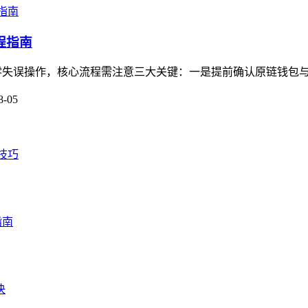
程指南
零失误操作，核心流程需注意三大关键：一是提前确认原链钱包与imTo
8-05