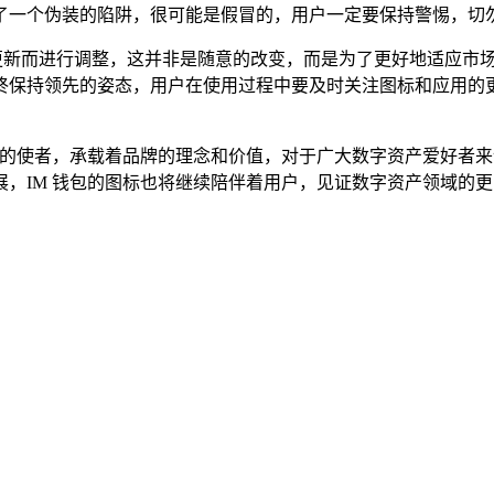
了一个伪装的陷阱，很可能是假冒的，用户一定要保持警惕，切
和更新而进行调整，这并非是随意的改变，而是为了更好地适应市
保持领先的姿态，用户在使用过程中要及时关注图标和应用的更新
声的使者，承载着品牌的理念和价值，对于广大数字资产爱好者来说
，IM 钱包的图标也将继续陪伴着用户，见证数字资产领域的更多