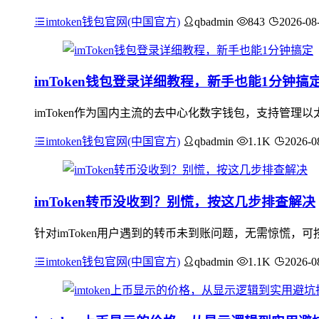
imtoken钱包官网(中国官方)
qbadmin
843
2026-08
imToken钱包登录详细教程，新手也能1分钟搞
imToken作为国内主流的去中心化数字钱包，支持管理以
imtoken钱包官网(中国官方)
qbadmin
1.1K
2026-0
imToken转币没收到？别慌，按这几步排查解决
针对imToken用户遇到的转币未到账问题，无需惊慌
imtoken钱包官网(中国官方)
qbadmin
1.1K
2026-0