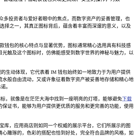
众多投资者与爱好者眼中的焦点，而数字资产的妥善管理，也
的选择之一，其真正图标背后，蕴含着丰富而深邃的意义，以及
这款钱包的核心特点与显著优势，图标通常精心选用具有科技感
目光触及这个图标时，仿佛能感受到数字世界的神秘与魅力，以
的生动体现，它代表着 IM 钱包始终如一地致力于为用户提供
流水般自由流动，又或许象征着数字资产被妥善地存储和精心地
承诺。
的图标，就像是在茫茫大海中找到一座明亮的灯塔，能够避免
下载
的保证书，能够为用户提供更优质的服务和更完善的功能，使用
识的宝库，应用商店则如同一个权威的展示平台，它们所展示的图
精心雕琢的，色彩的搭配也恰到好处，完全符合品牌的风格，如