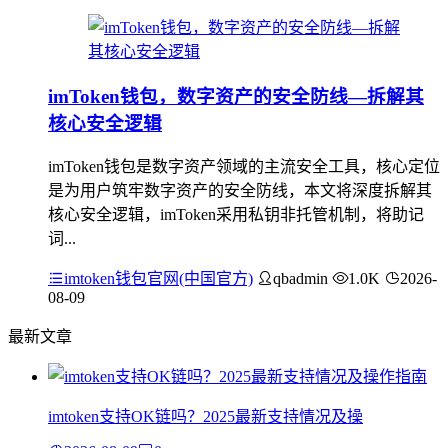
imToken钱包，数字资产的安全防线—拆解其
核心安全逻辑
imToken钱包是数字资产领域的主流安全工具，核心定位
是为用户筑牢数字资产的安全防线，本文将深度拆解其
核心安全逻辑，imToken采用私钥非托管机制，将助记
词...
imtoken钱包官网(中国官方)
qbadmin
1.0K
2026-
08-09
最新文章
imtoken支持OK链吗？2025最新支持情况及操