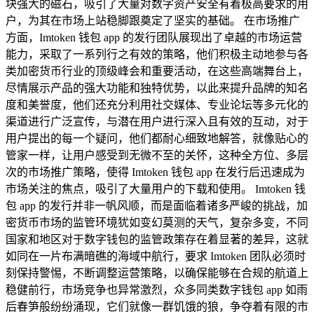
块强大的磁石，吸引了大量对数字资产安全有着极高要求的用
户，为其在市场上站稳脚跟奠定了坚实的基础。 在市场推广
方面，Imtoken 钱包 app 的发行团队展现出了卓越的市场运营
能力，采取了一系列行之有效的策略，他们积极主动地参与各
类加密货币行业的顶级峰会和重要活动，在这些高端舞台上，
尽情展示产品的强大功能和独特优势，以此来提升品牌的知名
度和美誉度，他们还充分利用社交媒体、专业论坛等多元化的
渠道进行广泛宣传，与潜在用户进行深入且有效的互动，对于
用户提出的每一个疑问，他们都耐心细致地解答，就像贴心的
管家一样，让用户感受到无微不至的关怀，这种全方位、多层
次的市场推广策略，使得 Imtoken 钱包 app 在发行后迅速成为
市场关注的焦点，吸引了大量用户的下载和使用。 Imtoken 钱
包 app 的发行并非一帆风顺，而是面临着诸多严峻的挑战，加
密货币市场的监管环境犹如变幻莫测的天气，复杂多变，不同
国家和地区对于数字钱包的监管政策存在着显著的差异，这就
如同在一片布满暗礁的海域中航行，要求 Imtoken 团队必须时
刻保持警惕，不断调整运营策略，以确保能够在合规的航道上
稳健前行，市场竞争也异常激烈，众多同类数字钱包 app 如雨
后春笋般纷纷涌现，它们就像一群饥饿的狼，争夺着有限的市