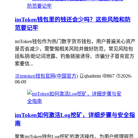
imToken钱包里的钱还会少吗？这些风险和防
范要记牢
imToken钱包作为热门数字货币钱包，用户普遍关心资产
是否会减少，需警惕相关风险并做好防范，常见风险包
括私钥/助记词泄露、钓鱼链接诱导、诈骗分子冒充官方
索要信...
imtoken钱包官网(中国官方)
qbadmin
867
2026-
08-09
imToken如何激活Log挖矿，详细步骤与安全指
南
聚焦imToken钱包Log挖矿的激活操作，为用户梳理规范