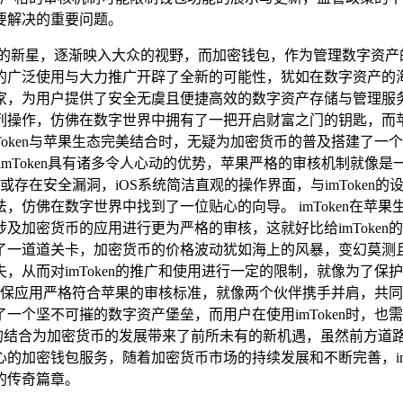
需要解决的重要问题。
的新星，逐渐映入大众的视野，而加密钱包，作为管理数字资产的关
广泛使用与大力推广开辟了全新的可能性，犹如在数字资产的海洋
，为用户提供了安全无虞且便捷高效的数字资产存储与管理服务，
列操作，仿佛在数字世界中拥有了一把开启财富之门的钥匙，而苹
Token与苹果生态完美结合时，无疑为加密货币的普及搭建了
和使用imToken具有诸多令人心动的优势，苹果严格的审核机制
件或存在安全漏洞，iOS系统简洁直观的操作界面，与imToke
，仿佛在数字世界中找到了一位贴心的向导。 imToken在苹
密货币的应用进行更为严格的审核，这就好比给imToken的发
一道道关卡，加密货币的价格波动犹如海上的风暴，变幻莫测且幅
从而对imToken的推广和使用进行一定的限制，就像为了保护
，确保应用严格符合苹果的审核标准，就像两个伙伴携手并肩，共同探
一个坚不可摧的数字资产堡垒，而用户在使用imToken时，
态的结合为加密货币的发展带来了前所未有的新机遇，虽然前方道路
的加密钱包服务，随着加密货币市场的持续发展和不断完善，im
的传奇篇章。