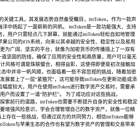
键工具，其发展态势自然备受瞩目，imToken，作为一款声
中扬起了一面崭新的风帆。 imToken是一款功能强大、支持
用户只需轻点几下屏幕，就能通过imToken轻松自如地管理
果公司的iOS系统，向来以其卓越的安全性、稳定性以及易用
一个更为广阔、坚实的平台，就像为加密货币的传播插上了一双有
就像是一道坚固的防线，确保了应用的安全性和高质量，用户可以毫无
n的设计风格可谓是珠联璧合，相得益彰，这使得即便是初次接触加
果生态中并非一帆风顺，也面临着一些不容忽视的挑战，随着加密
展套上了一层“紧箍咒”，这可能导致imToken在更新功能或添
度较大，用户在使用imToken进行数字资产交易时，需要承
用户而设置了一道“防护栏”。 为了成功应对这些挑战，
索前行的道路，imToken也需要不断提升自身的安全性和稳定
也需要增强风险意识，学会合理管理自己的数字资产，就像一位精
上存在一些挑战，但通过双方的共同努力，相信imToken能够
Token与苹果生态的合作也有望为数字资产的管理和交易带来