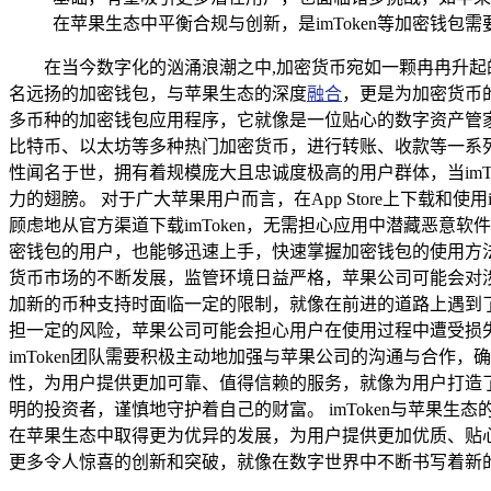
在苹果生态中平衡合规与创新，是imToken等加密钱包
在当今数字化的汹涌浪潮之中,加密货币宛如一颗冉冉升起
名远扬的加密钱包，与苹果生态的深度
融合
，更是为加密货币的
多币种的加密钱包应用程序，它就像是一位贴心的数字资产管家
比特币、以太坊等多种热门加密货币，进行转账、收款等一系
性闻名于世，拥有着规模庞大且忠诚度极高的用户群体，当im
力的翅膀。 对于广大苹果用户而言，在App Store上下载
顾虑地从官方渠道下载imToken，无需担心应用中潜藏恶意软
密钱包的用户，也能够迅速上手，快速掌握加密钱包的使用方法
货币市场的不断发展，监管环境日益严格，苹果公司可能会对涉及加
加新的币种支持时面临一定的限制，就像在前进的道路上遇到了
担一定的风险，苹果公司可能会担心用户在使用过程中遭受损失，
imToken团队需要积极主动地加强与苹果公司的沟通与合作
性，为用户提供更加可靠、值得信赖的服务，就像为用户打造了
明的投资者，谨慎地守护着自己的财富。 imToken与苹果生
在苹果生态中取得更为优异的发展，为用户提供更加优质、贴心
更多令人惊喜的创新和突破，就像在数字世界中不断书写着新