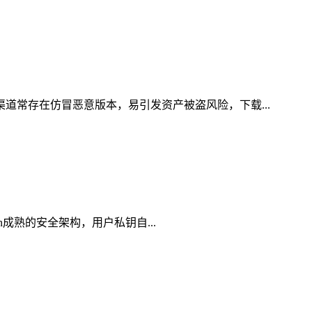
渠道常存在仿冒恶意版本，易引发资产被盗风险，下载...
en成熟的安全架构，用户私钥自...