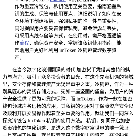
作为重要冷钱包，私钥使用至关重要，指南涵盖私
钥的生成、保管与使用要点，详细说明了如何在安
全环境下创建私钥，强调私钥的唯一性与重要性，
同时提醒用户要妥善保管私钥，避免泄露与丢失，
可采用离线存储等方式，在使用时，需严格遵循操
作
流程
，确保资产安全，掌握该私钥使用指南，能
帮助用户更好地利用 imToken 冷钱包管理数字资
产。
在当今数字化浪潮翻涌的时代,加密货币凭借其独特的魅
力与潜力，吸引了众多投资者的目光，在这个充满机遇的领域
里，安全存储和管理资产无疑是重中之重，冷钱包，作为一种
别具匠心的离线存储方式，宛如一座坚固的堡垒，为用户的资
产安全提供了更为可靠的保障，而 imToken，作为一款在加密
钱包领域声名远扬的应用，其私钥的运用对于保障资产安全以
及顺利开展交易操作起着至关重要的作用，就让我们一同深入
探究冷钱包 imToken 私钥的使用方法。 私钥，如同开启加密
货币钱包的神秘钥匙，是进入这个数字财富世界的唯一凭证，
一旦掌握了私钥，就意味着掌控了钱包里的资产，在冷钱包