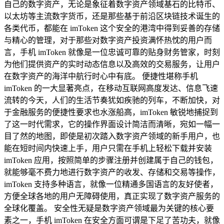
自己的数字资产，无论是象征着数字资产领域基石的比特币、
以太坊等主流数字货币，还是那些基于前沿区块链技术诞生的
各类代币，都能在 imToken 这个安全的港湾中得到妥善的存储
与精心的管理，对于那些对数字资产投资满怀热忱的用户而
言，手机 imToken 就像是一位忠诚可靠的贴身财务管家，时刻
为他们提供资产的实时动态信息以及高效的交易服务，让用户
在数字资产的海洋中航行时心中有底。 便捷性堪称手机
imToken 的一大显著亮点，在移动互联网高度发达、信息飞速
流转的今天，人们的生活节奏犹如疾驰的列车，不断加快，对
于金融服务的便捷性要求也水涨船高，imToken 敏锐地捕捉到
了这一时代需求，它的操作界面设计简洁而清晰，宛如一幅一
目了然的地图，即使是初次踏入数字资产领域的新手用户，也
能在短时间内快速上手，用户只需在手机上轻松下载并安装
imToken 应用，按照简单的步骤注册并创建属于自己的钱包，
就能够毫不费力地进行数字资产的收发、存储和交易等操作，
imToken 支持多种语言，就像一位精通多国语言的友好使者，
方便全球各地的用户无障碍使用，真正实现了数字资产服务的
全球化覆盖。 安全性无疑是数字资产领域最为关键的核心要
素之一，手机 imToken 在安全方面可谓是下足了苦功夫，就像