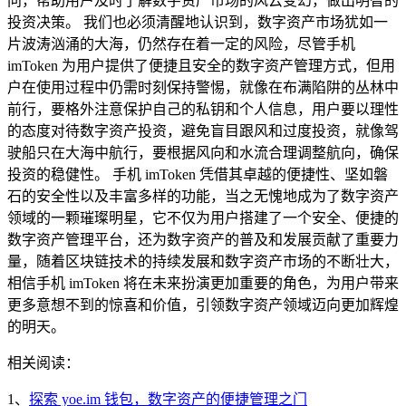
问，帮助用户及时了解数字资产市场的风云变幻，做出明智的
投资决策。 我们也必须清醒地认识到，数字资产市场犹如一
片波涛汹涌的大海，仍然存在着一定的风险，尽管手机
imToken 为用户提供了便捷且安全的数字资产管理方式，但用
户在使用过程中仍需时刻保持警惕，就像在布满陷阱的丛林中
前行，要格外注意保护自己的私钥和个人信息，用户要以理性
的态度对待数字资产投资，避免盲目跟风和过度投资，就像驾
驶船只在大海中航行，要根据风向和水流合理调整航向，确保
投资的稳健性。 手机 imToken 凭借其卓越的便捷性、坚如磐
石的安全性以及丰富多样的功能，当之无愧地成为了数字资产
领域的一颗璀璨明星，它不仅为用户搭建了一个安全、便捷的
数字资产管理平台，还为数字资产的普及和发展贡献了重要力
量，随着区块链技术的持续发展和数字资产市场的不断壮大，
相信手机 imToken 将在未来扮演更加重要的角色，为用户带来
更多意想不到的惊喜和价值，引领数字资产领域迈向更加辉煌
的明天。
相关阅读：
1、
探索 yoe.im 钱包，数字资产的便捷管理之门