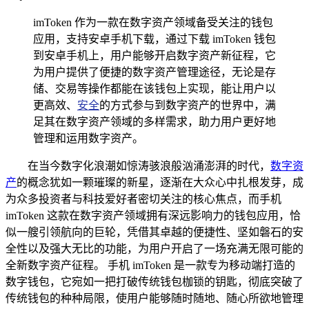
imToken 作为一款在数字资产领域备受关注的钱包
应用，支持安卓手机下载，通过下载 imToken 钱包
到安卓手机上，用户能够开启数字资产新征程，它
为用户提供了便捷的数字资产管理途径，无论是存
储、交易等操作都能在该钱包上实现，能让用户以
更高效、
安全
的方式参与到数字资产的世界中，满
足其在数字资产领域的多样需求，助力用户更好地
管理和运用数字资产。
在当今数字化浪潮如惊涛骇浪般汹涌澎湃的时代，
数字资
产
的概念犹如一颗璀璨的新星，逐渐在大众心中扎根发芽，成
为众多投资者与科技爱好者密切关注的核心焦点，而手机
imToken 这款在数字资产领域拥有深远影响力的钱包应用，恰
似一艘引领航向的巨轮，凭借其卓越的便捷性、坚如磐石的安
全性以及强大无比的功能，为用户开启了一场充满无限可能的
全新数字资产征程。 手机 imToken 是一款专为移动端打造的
数字钱包，它宛如一把打破传统钱包枷锁的钥匙，彻底突破了
传统钱包的种种局限，使用户能够随时随地、随心所欲地管理