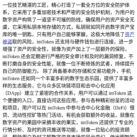
一位技艺精湛的工匠，精心打造了一套全方位的安全防护体
系，它采用了多重加密技术和严密的安全防护机制，为用户的
数字资产构筑了一道坚不可摧的防线，确保用户的资产安全无
虞，它采用私钥本地存储的方式，私钥就如同开启数字资产宝
库的唯一钥匙，只有用户自己能够掌握，这极大地降低了
资产
被盗
取的风险，imToken 还支持与硬件钱包进行连接，进一步
增强了资产的安全性，就像为资产加上了一层额外的保险，
imToken 还会定期进行严格的安全审计和及时的漏洞修复，不
断打磨自身的安全性能，就像一位不断修炼的武者，持续提升
自己的防御能力。 除了具备基本的存储和交易功能外，手机
imToken 还如同一个丰富多彩的数字生态乐园，提供了丰富多
样的生态服务，它与众多区块链项目和去中心化应用
（DApp）建立了紧密的合作关系，用户可以通过 imToken 这
个便捷的入口，直接访问这些应用，参与各种精彩纷呈的活动
和项目，用户可以在 imToken 中参与去中心化金融（DeFi）借
贷、流动性挖矿等热门活动，有机会获取额外的收益，就像在
数字资产的果园中采摘丰收的果实，imToken 还提供了专业的
行情分析、及时的资讯推送等功能，就像一位贴心的投资顾