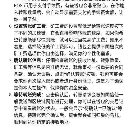
EOS 币用于支付手续费，有些钱包会非常贴心，在你输
入转账数量后，会自动显示需要支付的手续费金额，让
你一目了然。
设置转账矿工费
：矿工费的设置就像是给转账速度按下
了不同的加速键，它会直接影响转账的速度，如果你希
望转账能够尽快到账，就可以适当提高矿工费；如果不
着急，选择较低的矿工费即可，钱包会提供不同档次的
矿工费选项供你自由选择，满足你的个性化需求。
确认转账信息
：仔细检查转账的接收地址、转账数量、
矿工费等信息是否准确无误，就像审视一份重要的合同
条款，确认无误后，点击“确认转账”按钮，钱包可能会
要求你再次输入密码或者进行身份验证，这是为了确保
是你本人在操作，保障你的资金安全。
等待转账完成
：点击确认后，转账请求会被如同信使一
般发送到区块链网络进行处理，你可以在钱包的交易记
录中查看转账的状态，一般会显示“待确认”“已确认”等
信息，待转账完全确认后，资金就会如同归巢的鸟儿，
顺利到达你指定的接收地址。