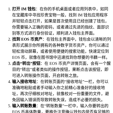
打开 IM 钱包
：在你的手机桌面或者应用列表中，如同
在宝藏库中寻找珍贵宝物一般，找到 IM 钱包应用程序
并轻轻点击打开，如果是首次使用且已经创建了钱包，
你需要输入正确的密码，或者通过先进的指纹、面部识
别等方式进行身份验证，顺利进入钱包主界面。
找到 EOS 币资产
：在钱包主界面中，钱包会以清晰的列
表形式展示你所拥有的各种数字货币资产，你可以通过
轻松滑动屏幕，或者使用便捷的搜索功能，快速定位到
EOS 币，就像在图书馆中迅速找到你想要的书籍一样。
点击“转出”按钮
：在 EOS 币资产详情页面，会有一个醒
目的“转出”或者类似的操作按钮，果断点击该按钮，即
可进入转账操作页面，开启转账之旅。
输入接收地址
：在转账页面的“接收地址”一栏，你可以
准确地粘贴或者手动输入你之前精心准备好的接收地
址，再次仔细核对地址，就像校对一份重要的文件，避
免因输入错误而导致转账失误，造成不必要的损失。
输入转账数量
：在“转账数量”一栏中，输入你要转出的
EOS 币具体数量，要格外注意确认钱包内是否有足够的