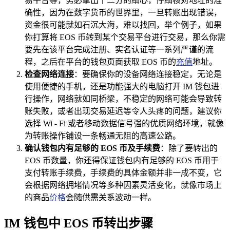
易平台等，务必拿出十二分的细心，仔细核对地址的准
确性，因为在数字货币的世界里，一旦转账出现错误，
资金很可能就如石沉大海，难以找回，举个例子，如果
你打算将 EOS 币转到某个交易平台进行交易，那么你需
要先在该平台完成注册、实名认证等一系列严谨的流
程，之后在平台的钱包页面获取 EOS 币的
充值
地址。
检查网络连接
：要确保你的设备网络连接稳定，无论是
使用便捷的手机，还是功能强大的电脑打开 IM 钱包进
行操作，网络就如同桥梁，不稳定的网络可能会导致转
账失败，或者出现交易延迟等令人头疼的问题，建议你
选择 Wi - Fi 或者移动数据信号强的优质网络环境，就像
为转账操作铺设一条畅通无阻的高速公路。
确认钱包内有足够的 EOS 币及手续费
：除了要转出的
EOS 币数量，你还得保证钱包内有足够的 EOS 币用于
支付转账手续费，手续费的具体金额并非一成不变，它
会根据网络拥堵情况等多种因素灵活变化，就像市场上
的商品
价格
会随供需关系波动一样。
IM 钱包中 EOS 币转出步骤