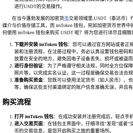
进行USDT的交易操作。
在当今蓬勃发展的加密货
币
交易领域里,USDT（泰达
媒介与价值存储工具，而 imToken 钱包，宛如加密货币
何使用 imToken 钱包来购买 USDT 呢？将为您进行详尽且细
下载并安装 imToken 钱包
：您可以通过官方网站或者正规的应
装和注册流程，在注册过程中，务必认真设置钱包密码和
放置在安全的地方，避免因电子设备丢失、损坏或被盗而
进行身份验证
：为了严格遵守相关法规，同时全方位保障交
照片等，以完成实名认证，这一过程是确保交易合法合规
准备购买资金
：您既可以使用法定货币（如人民币），也
等，确保这些支付渠道绑定的账户信息准确无误，并且有
购买流程
打开 imToken 钱包
：在成功安装并注册完成后，轻点手机桌
进入交易页面
：在钱包主界面中，仔细寻找“发现”或者
币的交易信息，是您开启购买之旅的重要场所。