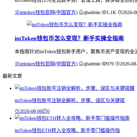
imToken钱包作为主流数字资产管理工具，其多链生态的
imtoken钱包官网(中国官方)
qbadmin
1.1K
2026-0
imToken钱包币怎么变现？新手实操全指南
本指南针对imToken钱包新手用户，聚焦币资产变现
imtoken钱包官网(中国官方)
qbadmin
979
2026-08
最新文章
imToken钱包账号注销全解析，步骤、误区与关键提
2026-08-06
0
imToken钱包ETH转入全攻略，新手零门槛操作指