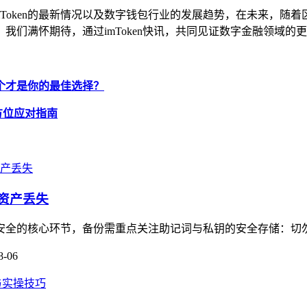
imToken的最新情况以及数字钱包行业的发展趋势，在未来，随着
们满怀期待，通过imToken快讯，共同见证数字金融领域的
拼，哪个才是你的最佳选择？
全方位应对指南
字资产丢失
资产安全的核心环节，备份需重点关注助记词与私钥的安全存储：切
8-06