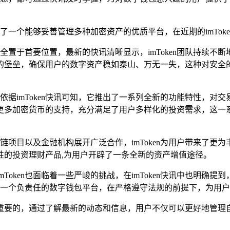
了一个能够妥善管理多种加密资产的优质平台，在近期的imTok
的安全置于首要位置，最新的快讯清晰显示，imToken团队持续
的堡垒，确保用户的数字资产稳如泰山、万无一失，这种对安全
力，依据imToken快讯可知，它推出了一系列全新的功能特性，
多加密货币的支持，充分满足了用户多样化的投资需求，这一系列举
链项目以及金融机构展开广泛合作，imToken为用户带来了更为丰富
性的投资理财产品,为用户开辟了一条全新的资产增值途径。
Token也面临着一些严峻的挑战，在imToken快讯中也明确
n作为一个负责任的数字钱包平台，在严格遵守法规的前提下，为用
快讯是极为重要的，通过了解最新的动态和信息，用户不仅可以更好地