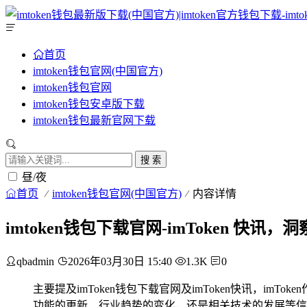
首页
imtoken钱包官网(中国官方)
imtoken钱包官网
imtoken钱包安卓版下载
imtoken钱包最新官网下载
搜 索
昼/夜
首页
imtoken钱包官网(中国官方)
内容详情
imtoken钱包下载官网-imToken 快讯
qbadmin
2026年03月30日 15:40
1.3K
0
主要提及imToken钱包下载官网及imToken快讯，imToke
功能的更新、行业趋势的变化，还是相关技术的发展等信