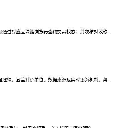
可通过对应区块链浏览器查询交易状态；其次核对收款...
层逻辑，涵盖计价单位、数据来源及实时更新机制，帮...