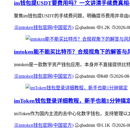
im钱包提USDT要费用吗？一文讲清手续费真
聚焦im钱包提USDT的手续费问题，明确提币费用并非由i
imtoken钱包官网(中国官方)
qbadmin
1.2K
2026-0
imtoken能不能买比特币？合规视角下的解答与
imtoken是一款数字资产钱包应用，本身并不直接提
imtoken钱包官网(中国官方)
qbadmin
848
2026-08
imToken钱包登录详细教程，新手也能1分钟搞
imToken作为国内主流的去中心化数字钱包，支持管理以
imtoken钱包官网(中国官方)
qbadmin
1.1K
2026-0