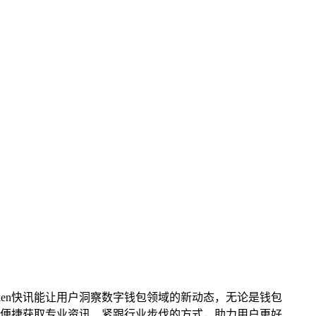
ken快讯能让用户洞察数字钱包领域的新动态，无论是钱包
便捷获取专业资讯、紧跟行业步伐的方式，助力用户更好