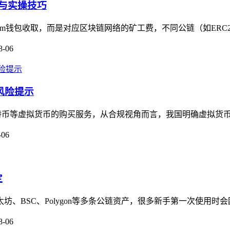
相与实操技巧
m钱包收取，而是对应区块链网络的矿工费，不同公链（如ERC20
8-06
风险提示
供比特币等虚拟货币的购买服务，从合规视角而言，我国明确虚拟货币
-06
定
太坊、BSC、Polygon等多条公链资产，很多新手第一次使用时
8-06