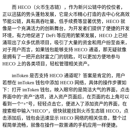
而 HECO（火币生态链），作为新兴公链中的佼佼者，
正以迅猛的势头蓬勃发展，它是火币精心打造的去中心化高效
节能公链，具有高吞吐量、低手续费等显著优势，HECO 就
像是一个充满活力的创新舞台，为开发者们提供了便捷的开发
环境，有力地促进了 DeFi 等应用的繁荣发展，HECO 上已经
涌现出了众多优质项目，吸引了大量的资金和用户纷至沓来，
对于用户而言，如果钱包能够支持 HECO 通道，那无疑就像
是拥有了一把开启财富之门的钥匙，可以更加方便地参与
HECO 上的各类项目，轻松管理相关资产。
imToken 是否支持 HECO 通道呢？答案是肯定的，用户
若想在 imToken 钱包中添加 HECO 网络，具体的操作步骤如
下：打开 imToken 钱包，映入眼帘的是简洁大气的界面，点击
界面中的“资产”选项，进入资产页面后，在页面的右上角可以
看到一个“+”号，轻轻点击它，便进入了添加资产的界面，在
搜索框中输入“HECO”，很快就能找到火币生态链 HECO，点
击添加后，钱包会迅速显示 HECO 网络的相关信息，整个过
程简单流畅，就像在操作一款普通的手机应用一样便捷。