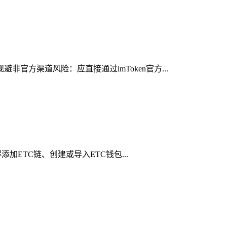
官方渠道风险：应直接通过imToken官方...
添加ETC链、创建或导入ETC钱包...