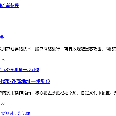
字资产新征程
择
择，采用离线存储技术，脱离网络运行，可有效规避黑客攻击、网络
-08
义代币/外部地址一步到位
用户的实用操作指南，核心覆盖多链地址添加、自定义代币配置、外
-08