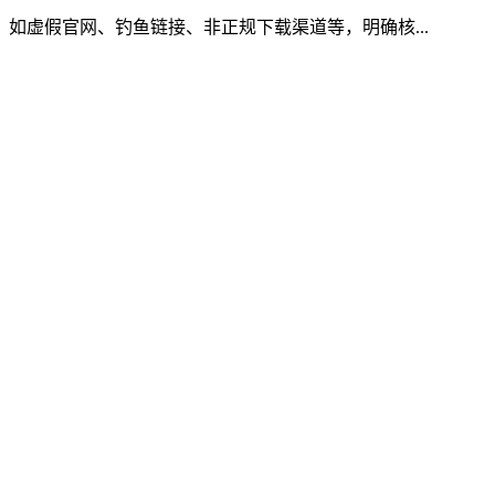
，如虚假官网、钓鱼链接、非正规下载渠道等，明确核...