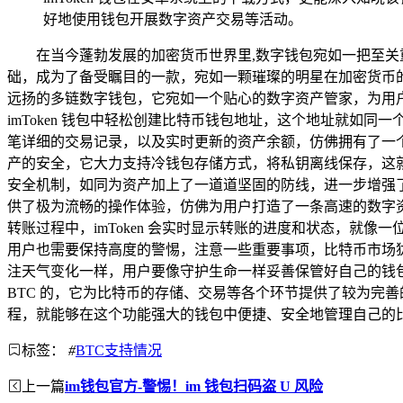
好地使用钱包开展数字资产交易等活动。
在当今蓬勃发展的加密货币世界里,数字钱包宛如一把至关重
础，成为了备受瞩目的一款，宛如一颗璀璨的明星在加密货币的天空中
远扬的多链数字钱包，它宛如一个贴心的数字资产管家，为用户打
imToken 钱包中轻松创建比特币钱包地址，这个地址就如同
笔详细的交易记录，以及实时更新的资产余额，仿佛拥有了一个透
产的安全，它大力支持冷钱包存储方式，将私钥离线保存，这
安全机制，如同为资产加上了一道道坚固的防线，进一步增强了资产
供了极为流畅的操作体验，仿佛为用户打造了一条高速的数字
转账过程中，imToken 会实时显示转账的进度和状态，就像
用户也需要保持高度的警惕，注意一些重要事项，比特币市场
注天气变化一样，用户要像守护生命一样妥善保管好自己的钱包私
BTC 的，它为比特币的存储、交易等各个环节提供了较为完善
程，就能够在这个功能强大的钱包中便捷、安全地管理自己的
标签：
#
BTC支持情况
上一篇
im钱包官方-警惕！im 钱包扫码盗 U 风险