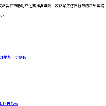
别全攻略旨在帮助用户远离诈骗陷阱，攻略聚焦仿冒钱包的常见套路
-07