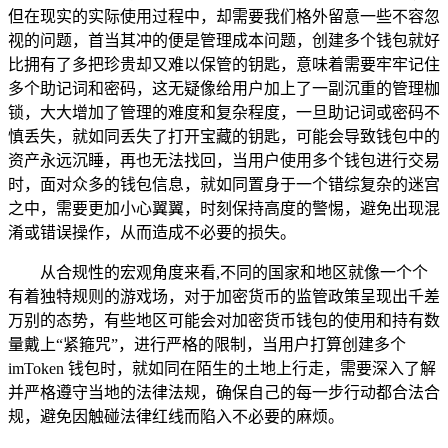
但在现实的实际使用过程中，却需要我们格外留意一些不容忽
视的问题，首当其冲的便是管理成本问题，创建多个钱包就好
比拥有了多把珍贵却又难以保管的钥匙，意味着需要牢牢记住
多个助记词和密码，这无疑像给用户加上了一副沉重的管理枷
锁，大大增加了管理的难度和复杂程度，一旦助记词或密码不
慎丢失，就如同丢失了打开宝藏的钥匙，可能会导致钱包中的
资产永远沉睡，再也无法找回，当用户使用多个钱包进行交易
时，面对众多的钱包信息，就如同置身于一个错综复杂的迷宫
之中，需要更加小心翼翼，时刻保持高度的警惕，避免出现混
淆或错误操作，从而造成不必要的损失。
从合规性的宏观角度来看,不同的国家和地区就像一个个
有着独特规则的游戏场，对于加密货币的监管政策呈现出千差
万别的态势，有些地区可能会对加密货币钱包的使用和持有数
量戴上“紧箍咒”，进行严格的限制，当用户打算创建多个
imToken 钱包时，就如同在陌生的土地上行走，需要深入了解
并严格遵守当地的法律法规，确保自己的每一步行动都合法合
规，避免因触碰法律红线而陷入不必要的麻烦。