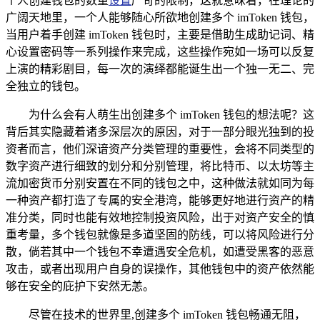
个人创建钱包的数量
设置
严苛的限制，这就意味着，在理论的
广阔天地里，一个人能够随心所欲地创建多个 imToken 钱包，
当用户着手创建 imToken 钱包时，主要是借助生成助记词、精
心设置密码等一系列操作来完成，这些操作宛如一场可以反复
上演的精彩剧目，每一次的演绎都能诞生出一个独一无二、完
全独立的钱包。
为什么会有人萌生出创建多个 imToken 钱包的想法呢？这
背后其实隐藏着诸多深层次的原因，对于一部分眼光独到的投
资者而言，他们深谙资产分类管理的重要性，会将不同类型的
数字资产进行细致的划分和分别管理，将比特币、以太坊等主
流加密货币分别安置在不同的钱包之中，这种做法就如同为每
一种资产都打造了专属的安全港湾，能够更好地进行资产的精
准分类，同时也能有效地控制投资风险，出于对资产安全的慎
重考量，多个钱包就像是多道坚固的防线，可以将风险进行分
散，倘若其中一个钱包不幸遭遇安全危机，如遭受黑客的恶意
攻击，或者出现用户自身的误操作，其他钱包中的资产依然能
够在安全的庇护下安然无恙。
尽管在技术的世界里,创建多个 imToken 钱包畅通无阻，