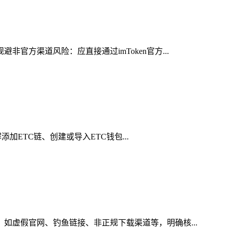
官方渠道风险：应直接通过imToken官方...
添加ETC链、创建或导入ETC钱包...
，如虚假官网、钓鱼链接、非正规下载渠道等，明确核...