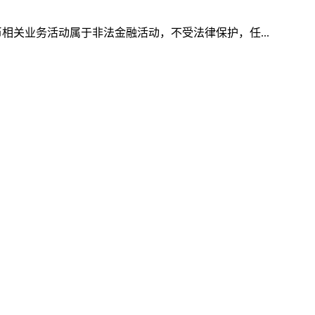
相关业务活动属于非法金融活动，不受法律保护，任...