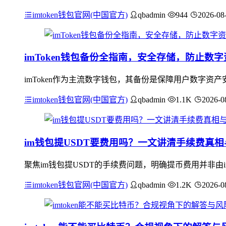
imtoken钱包官网(中国官方)
qbadmin
944
2026-08
imToken钱包备份全指南，安全存储，防止数
imToken作为主流数字钱包，其备份是保障用户数字
imtoken钱包官网(中国官方)
qbadmin
1.1K
2026-0
im钱包提USDT要费用吗？一文讲清手续费真
聚焦im钱包提USDT的手续费问题，明确提币费用并非由i
imtoken钱包官网(中国官方)
qbadmin
1.2K
2026-0