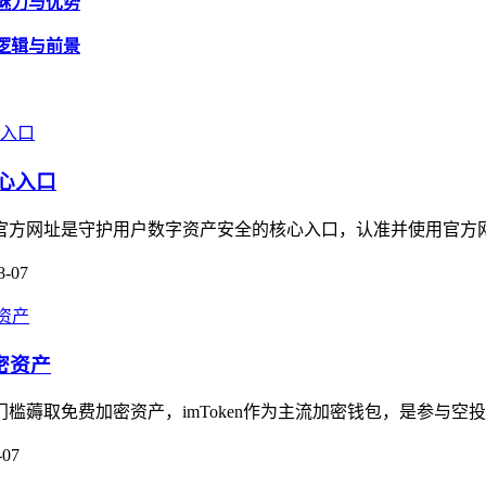
 的魅力与优势
的逻辑与前景
核心入口
，其官方网址是守护用户数字资产安全的核心入口，认准并使用官方
8-07
密资产
门槛薅取免费加密资产，imToken作为主流加密钱包，是参与空
-07