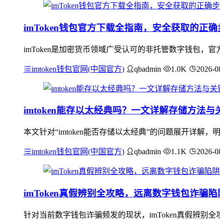
imToken钱包官方下载全指南，安全获取的正确
imToken是加密货币领域广受认可的非托管数字钱包，官
imtoken钱包官网(中国官方)
qbadmin
1.0K
2026-0
imtoken能存以太经典吗？一文详解存储方法
本文针对“imtoken能否存储以太经典”的问题展开详解，明
imtoken钱包官网(中国官方)
qbadmin
1.1K
2026-0
imToken真假辨别全攻略，远离数字钱包诈骗陷
针对当前数字钱包诈骗频发的现状，imToken真假辨