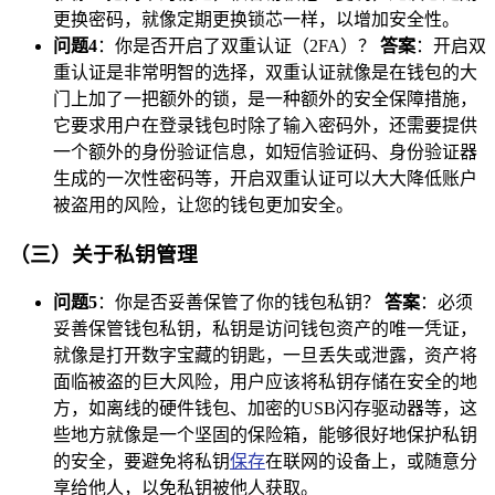
更换密码，就像定期更换锁芯一样，以增加安全性。
问题4
：你是否开启了双重认证（2FA）？
答案
：开启双
重认证是非常明智的选择，双重认证就像是在钱包的大
门上加了一把额外的锁，是一种额外的安全保障措施，
它要求用户在登录钱包时除了输入密码外，还需要提供
一个额外的身份验证信息，如短信验证码、身份验证器
生成的一次性密码等，开启双重认证可以大大降低账户
被盗用的风险，让您的钱包更加安全。
（三）关于私钥管理
问题5
：你是否妥善保管了你的钱包私钥？
答案
：必须
妥善保管钱包私钥，私钥是访问钱包资产的唯一凭证，
就像是打开数字宝藏的钥匙，一旦丢失或泄露，资产将
面临被盗的巨大风险，用户应该将私钥存储在安全的地
方，如离线的硬件钱包、加密的USB闪存驱动器等，这
些地方就像是一个坚固的保险箱，能够很好地保护私钥
的安全，要避免将私钥
保存
在联网的设备上，或随意分
享给他人，以免私钥被他人获取。