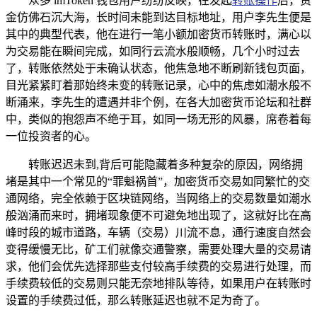
众多 imToken 钱包用户纷纷反映，在发起
转账操作
后，资
金仿佛石沉大海，长时间未能到达目标地址，用户李先生便是
其中的典型代表，他在进行一笔小额加密货币转账时，满心以
为交易能在瞬间完成，如同行云流水般顺畅，几个小时过去
了，转账依然处于未确认状态，他焦急地不断刷新钱包页面，
目光紧紧盯着那始终未变的转账记录，心中的焦虑如潮水般不
断涌来，李先生的遭遇并非个例，在各大加密货币论坛和社群
中，类似的抱怨声不绝于耳，如同一场无形的风暴，席卷着每
一位投资者的心。
转账迟迟未到,背后可能隐藏着多种复杂的原因，网络拥
堵是其中一个常见的“罪魁祸首”，加密货币交易如同繁忙的交
通网络，完全依赖于区块链网络，当网络上的交易数量如潮水
般汹涌而来时，拥堵现象便不可避免地出现了，这就好比在高
峰时段的城市道路，车辆（交易）川流不息，通行速度自然会
变得缓慢无比，矿工们就像交通警察，需要处理大量的交易请
求，他们会优先选择那些支付较高手续费的交易进行处理，而
手续费较低的交易则只能无奈地排队等待，如果用户在转账时
设置的手续费过低，那么转账延迟也就不足为奇了。