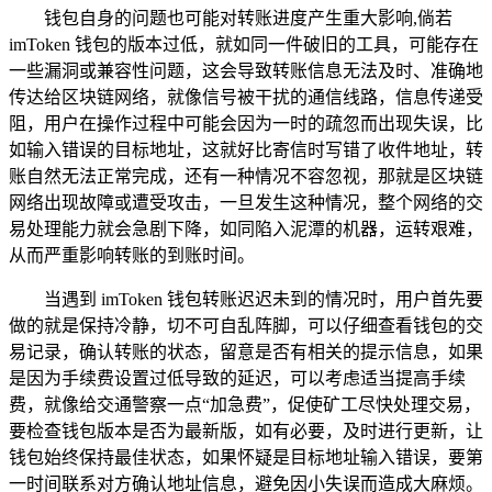
钱包自身的问题也可能对转账进度产生重大影响,倘若
imToken 钱包的版本过低，就如同一件破旧的工具，可能存在
一些漏洞或兼容性问题，这会导致转账信息无法及时、准确地
传达给区块链网络，就像信号被干扰的通信线路，信息传递受
阻，用户在操作过程中可能会因为一时的疏忽而出现失误，比
如输入错误的目标地址，这就好比寄信时写错了收件地址，转
账自然无法正常完成，还有一种情况不容忽视，那就是区块链
网络出现故障或遭受攻击，一旦发生这种情况，整个网络的交
易处理能力就会急剧下降，如同陷入泥潭的机器，运转艰难，
从而严重影响转账的到账时间。
当遇到 imToken 钱包转账迟迟未到的情况时，用户首先要
做的就是保持冷静，切不可自乱阵脚，可以仔细查看钱包的交
易记录，确认转账的状态，留意是否有相关的提示信息，如果
是因为手续费设置过低导致的延迟，可以考虑适当提高手续
费，就像给交通警察一点“加急费”，促使矿工尽快处理交易，
要检查钱包版本是否为最新版，如有必要，及时进行更新，让
钱包始终保持最佳状态，如果怀疑是目标地址输入错误，要第
一时间联系对方确认地址信息，避免因小失误而造成大麻烦。