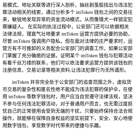
易模式、地址关联等进行深入剖析，抽丝剥茧般找出与违法犯
罪活动相关的线索，通过分析多个 imToken 钱包之间的交易往
来，敏锐地发现异常的资金流动模式，从而像猎犬一样锁定犯
罪嫌疑人。 在实际的执法过程中，公安部门还可以依据相关
法律法规，理直气壮地要求 imToken 运营方提供必要的协助，
尽管 imToken 强调用户隐私，但在面对法律的庄严要求时，运
营方有不可推卸的义务配合公安部门的调查工作，如果公安部
门掌握了充分确凿的证据，证明某个 imToken 钱包与犯罪活动
有着千丝万缕的联系，他们可以依法要求运营方提供该钱包的
注册信息、交易记录等相关资料,让违法犯罪行为无所遁形。
imToken 并非完全处于公安部门的追查范围之外，虚拟货
币交易的复杂性和匿名性绝不能成为违法犯罪的保护伞，在使
用 imToken 等数字钱包时，用户应当自觉遵守法律法规，坚决
不参与任何违法犯罪活动，对于普通用户而言，也无需过度担
忧自己的正常使用会受到无端的干扰，只要始终保持合法合规
操作，就能够在保障自身权益的坚实前提下，安全、安心地使
用数字钱包，享受数字时代带来的便捷与乐趣。