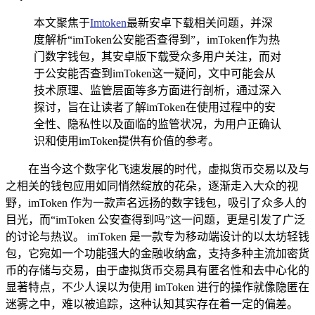
本文聚焦于
Imtoken
最新安卓下载相关问题，并深
度解析“imToken公安能否查得到”，imToken作为热
门数字钱包，其安卓版下载受众多用户关注，而对
于公安能否查到imToken这一疑问，文中可能会从
技术原理、监管层面等多方面进行剖析，通过深入
探讨，旨在让读者了解imToken在使用过程中的安
全性、隐私性以及面临的监管状况，为用户正确认
识和使用imToken提供有价值的参考。
在当今这个数字化飞速发展的时代，虚拟货币交易以及与
之相关的钱包应用如同悄然绽放的花朵，逐渐走入大众的视
野，imToken 作为一款声名远扬的数字钱包，吸引了众多人的
目光，而“imToken 公安查得到吗”这一问题，更是引发了广泛
的讨论与热议。 imToken 是一款专为移动端设计的以太坊轻钱
包，它宛如一个功能强大的金融收纳盒，支持多种主流加密货
币的存储与交易，由于虚拟货币交易具有匿名性和去中心化的
显著特点，不少人误以为使用 imToken 进行的操作就像隐匿在
迷雾之中，难以被追踪，这种认知其实存在着一定的偏差。