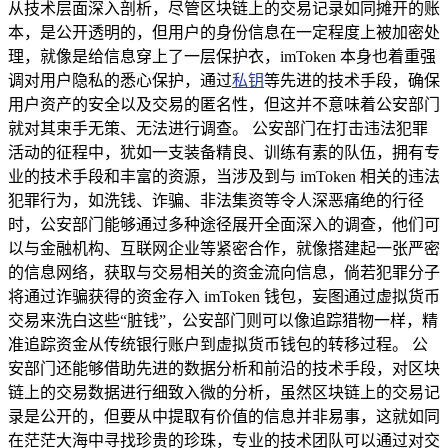
从技术层面深入剖析，尽管区块链上的交易记录如同摊开的账
本，是公开透明的，但用户的身份信息在一定程度上被加密处
理，就像是给信息穿上了一层保护衣，imToken 本身也着重强
调对用户隐私的悉心保护，通过
私钥
等先进的技术手段，确保
用户资产的安全以及交易的匿名性，但这并不意味着公安部门
就对其束手无策、无法进行调查。 公安部门在打击违法犯罪
活动的征程中，犹如一支装备精良、训练有素的队伍，拥有专
业的技术手段和丰富的资源，当涉及到与 imToken 相关的违法
犯罪行为，如洗钱、诈骗、非法集资等令人深恶痛绝的行径
时，公安部门能够通过多种途径展开全面深入的调查，他们可
以与金融机构、互联网企业等紧密合作，就像搭建起一张严密
的信息网络，获取与交易相关的资金流向信息，倘若犯罪分子
将通过诈骗获得的资金存入 imToken 钱包，妄图通过虚拟货币
交易来洗白这些“脏钱”，公安部门则可以像追踪猎物一样，精
准追踪资金从传统银行账户到虚拟货币钱包的转移过程。 公
安部门还能够借助先进的数据分析和前沿的技术手段，对区块
链上的交易数据进行细致入微的分析，虽然区块链上的交易记
录是公开的，但要从中提取有价值的信息并非易事，这就如同
在茫茫大海中寻找珍贵的珍珠，专业的技术团队可以通过对交