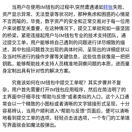
当用户在使用IM钱包的过程中,突然遭遇诸如
转账
失败、
资产显示异常、无法登录等状况时，那种焦虑和困惑的心情是
不言而喻的，毕竟，数字资产的安全和正常交易对于每一位用
户来说都至关重要，在这种情况下，提交工单就宛如一座坚固
的桥梁，紧密连接起用户与IM钱包专业的技术支持团队，通
过提交工单，用户能够将自己遇到的问题进行详尽细致的描
述，其中包括问题首次出现的具体时间、呈现出的详细症状以
及当时所进行的操作步骤等关键信息，这些信息就像是一把把
钥匙，能够帮助技术支持人员精准地洞察问题的本质，进而量
身定制出具有针对性的解决方案。
究竟该如何在IM钱包中提交工单呢？其实步骤并不复
杂，用户首先需要打开IM钱包应用程序，然后在简洁明了的
主界面中仔细寻找“帮助与反馈”或者类似的入口，这个入口通
常会以一个精致的小图标或者清晰的文字链接形式呈现，十分
容易辨认，当用户顺利进入“帮助与反馈”页面后，便可以清晰
地看到提交工单的选项，轻轻点击该选项，一个专门的工单填
写界面就会如魔法般弹出。