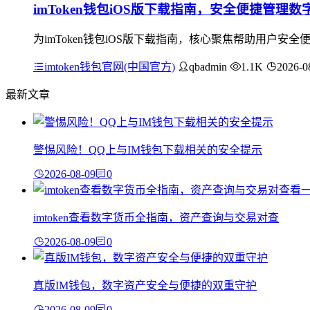
imToken钱包iOS版下载指南，安全便捷管理数
为imToken钱包iOS版下载指南，核心聚焦帮助用户安全
imtoken钱包官网(中国官方)
qbadmin
1.1K
2026-0
最新文章
警惕风险！QQ上与IM钱包下载相关的安全提示
2026-08-09
0
imtoken查看数字货币全指南，资产查询与交易对查
2026-08-09
0
真版IM钱包，数字资产安全与便捷的双重守护
2026-08-09
0