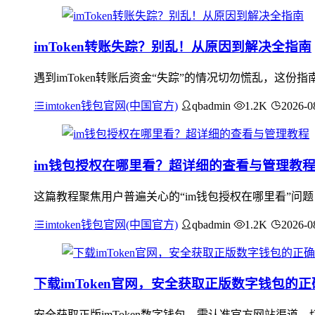
imToken转账失踪？别乱！从原因到解决全指南
遇到imToken转账后资金“失踪”的情况切勿慌乱，这
imtoken钱包官网(中国官方)
qbadmin
1.2K
2026-0
im钱包授权在哪里看？超详细的查看与管理教
这篇教程聚焦用户普遍关心的“im钱包授权在哪里看”问
imtoken钱包官网(中国官方)
qbadmin
1.2K
2026-0
下载imToken官网，安全获取正版数字钱包的
安全获取正版imToken数字钱包，需认准官方网站渠