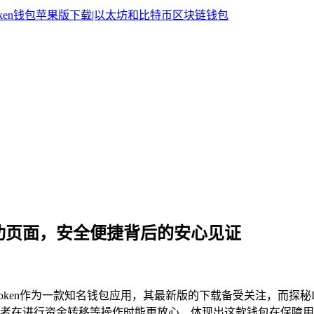
转账成功页面，安全便捷背后的安心见证
imtoken作为一款知名钱包应用，其最新版的下载备受关注，而
者在进行资金转移等操作时能更放心，体现出这款钱包在保障用