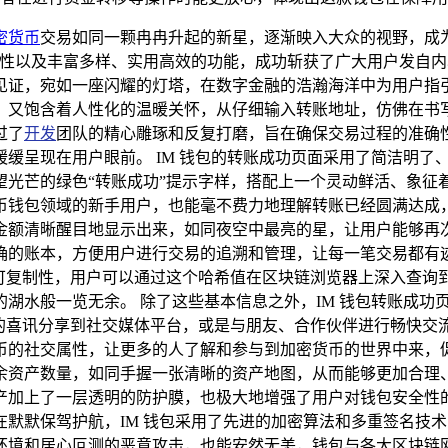
密货币
交易如同一颗冉冉升起的新星，逐渐映入大众的视野，成
全性以及丰富多样、实用高效的功能，成功斩获了广大用户发自内心
证，宛如一座闪耀的灯塔，在数字金融的浩瀚海洋中为用户指引着
，又饱含着人性化的温暖关怀，从仔细输入转账地址，仿佛在书
过了
开发
团队的精心雕琢和反复打磨，旨在确保交易过程的准确
缓呈现在用户眼前。 IM 钱包的转账成功页面采用了简洁明了
望光芒的绿色“转账成功”提示字样，搭配上一个灵动鲜活、象征
币钱包领域的新手用户，也能毫不费力地理解转账已经圆满达成，
金额清晰醒目地显示出来，如同夜空中最亮的星，让用户能够再
确的账本，方便用户进行交易的追溯和管理，让每一笔交易都有
不可复制性，用户可以通过这个哈希值在区块链浏览器上深入查询
湖水般一览无余。 除了这些基本信息之外，IM 钱包转账成功
功的喜讯分享到社交媒体平台，或是与朋友、合作伙伴进行畅快交
币的社交属性，让更多的人了解和参与到加密货币的世界中来，促
余资产数量，如同手握一张清晰的资产地图，从而能够更加合理
加上了一层透明的防护膜，也极大地增强了用户对钱包安全性的信
默默保驾护航，IM 钱包采用了先进的加密算法和多重签名技
环境和居心叵测的恶意攻击，也能安然无恙，钱包与各大区块链