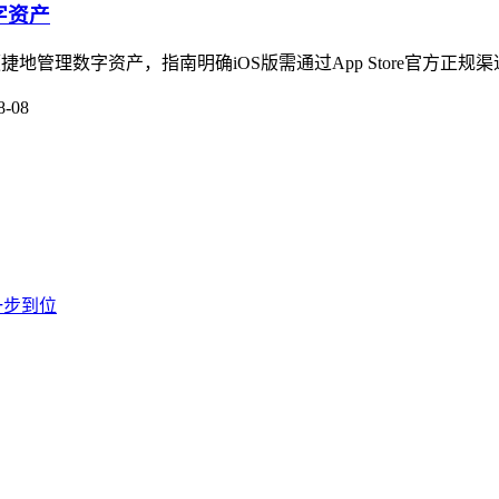
字资产
便捷地管理数字资产，指南明确iOS版需通过App Store官方正规
8-08