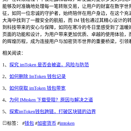
能够及时准确地处理每一笔转账交易，让用户的财富在数字世界
征，如同一位忠诚的守护者，始终陪伴在用户身边，在这个充
大海中找到了一艘安全的航船，而 IM 钱包通过其精心设计
到科技带来的安心与保障，如同在寒冷的冬日里感受到了温暖的
页面的功能和设计，为用户带来更加优质、卓越的使用体验，
的辉煌历程，成为连接用户与加密货币世界的重要桥梁，引领
相关阅读：
1、
探究 imToken 是否会被盗，风险与防范
2、
如何删除 ImToken 钱包记录
3、
如何获取 imToken 钱包带宽
4、
为何 IMtoken 下载受阻？原因与解决之道
5、
探索imToken钱包跨链，打破区块链的边界
标签：
#
钱包
#
加密货币
#
imtoken