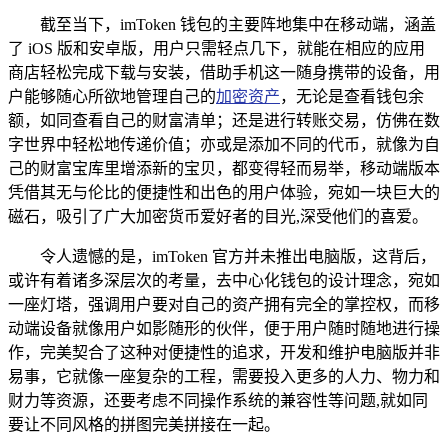
截至当下，imToken 钱包的主要阵地集中在移动端，涵盖
了 iOS 版和安卓版，用户只需轻点几下，就能在相应的应用
商店轻松完成下载与安装，借助手机这一随身携带的设备，用
户能够随心所欲地管理自己的
加密资产
，无论是查看钱包余
额，如同查看自己的财富清单；还是进行转账交易，仿佛在数
字世界中轻松地传递价值；亦或是添加不同的代币，就像为自
己的财富宝库里增添新的宝贝，都变得轻而易举，移动端版本
凭借其无与伦比的便捷性和出色的用户体验，宛如一块巨大的
磁石，吸引了广大加密货币爱好者的目光,深受他们的喜爱。
令人遗憾的是，imToken 官方并未推出电脑版，这背后，
或许有着诸多深层次的考量，去中心化钱包的设计理念，宛如
一座灯塔，强调用户要对自己的资产拥有完全的掌控权，而移
动端设备就像用户如影随形的伙伴，便于用户随时随地进行操
作，完美契合了这种对便捷性的追求，开发和维护电脑版并非
易事，它就像一座复杂的工程，需要投入更多的人力、物力和
财力等资源，还要考虑不同操作系统的兼容性等问题,就如同
要让不同风格的拼图完美拼接在一起。