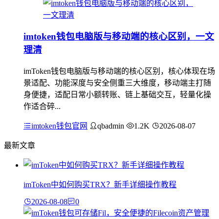
imtoken钱包电脑版与移动端的核心区别，一文
理清
imToken钱包电脑版与移动端的核心区别，核心体现在场
景适配、功能深度与安全侧重三大维度，移动端主打随
身便捷，适配日常小额转账、链上基础交互，轻量化操
作适合碎...
imtoken钱包官网
qbadmin
1.2K
2026-08-07
最新文章
imToken中如何购买TRX？新手详细操作教程
2026-08-08
0