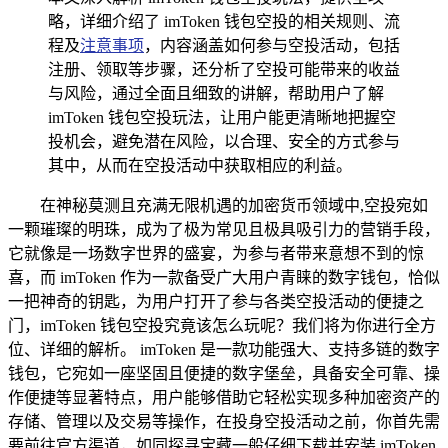
略，详细介绍了 imToken 钱包空投的相关规则、流
程及
注意事项
，内容涵盖如何参与空投活动，包括
注册、领取等步骤，还分析了空投可能带来的收益
与风险，通过全面且细致的讲解，帮助用户了解
imToken 钱包空投玩法，让用户能更清晰地把握空
投机会，避免潜在风险，以合理、安全的方式参与
其中，从而在空投活动中获取相应的利益。
在神秘莫测且充满无限机遇的加密货币领域中,空投宛如
一颗璀璨的明珠，成为了极为常见且极具吸引力的营销手段，
它就像是一场数字世界的盛宴，为参与者带来意想不到的惊
喜，而 imToken 作为一款备受广大用户青睐的数字钱包，恰似
一把神奇的钥匙，为用户打开了参与各类空投活动的便捷之
门，imToken 钱包空投究竟该怎么玩呢？我们将为你进行全方
位、详细的解析。 imToken 是一款功能强大、支持多链的数字
钱包，它宛如一座坚固且便捷的数字堡垒，具备安全可靠、操
作便捷等显著特点，用户能够借助它轻松实现多种加密资产的
存储、管理以及交易等操作，在投身空投活动之前，你首先需
要前往官方渠道，如同探寻宝藏一般仔细下载并安装 imToken