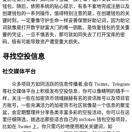
钱包，随后，依照系统的贴心提示，有条不紊地完成注册以及
创建钱包的一系列操作，值得特别注意的是，在创建钱包的关
键时刻，一定要像守护生命一样妥善保管好助记词，因为助记
词就像是打开数字财富大门的唯一钥匙，是恢复钱包的至关重
要的凭证，一旦不慎丢失，那可就如同失去了打开宝库的密
码，极有可能导致资产遭受重大损失。
寻找空投信息
社交媒体平台
众多项目方如同活跃的信息传播者,会在 Twitter、Telegram
等社交媒体平台上积极发布空投信息，你可以像精明的猎手一
样，关注一些在加密货币领域赫赫有名的资讯账号以及项目官
方账号，一些充满活力的加密货币社区就像是一个信息的聚宝
盆，会定期整理并分享各类丰富多彩的空投活动，你可以在这
里仔细筛选，挑选出那些适合自己的 imToken 钱包空投项目，
比如在 Twitter 上，你只需巧妙地使用相关关键词，如