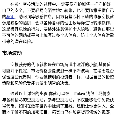
在参与空投活动的过程中,一定要像守护城堡一样守护好
自己的安全，不要轻易向陌生地址转账，也不要随意提供自己
的
私钥
、助记词等敏感信息，因为有些心怀不轨的诈骗空投就
像是狡猾的陷阱，会以各种各样的理由诱导你进行转账操作，
这是极其危险的行为，要格外注意保护个人隐私，避免在那些
不可信的网站或平台上填写过多个人信息，防止个人信息泄露
带来的潜在风险。
市场波动
空投获得的代币就像是在市场海洋中漂浮的小船,其价值
可能并不稳定，市场价格会像波浪一样不断波动，在考虑是否
保留这些代币时，你要像精明的投资者一样，根据自己的投资
策略和风险承受能力做出明智的决策。
通过以上详细的步骤,你就可以在 imToken 钱包上尽情参
与各种精彩的空投活动，参与空投活动，不仅能够让你免费获
得代币，如同在数字世界中捡到了宝藏，还能让你更深入、全
面地了解不同的加密项目，拓宽自己在加密货币领域的视野，