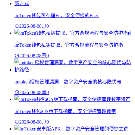
imToken钱包可存储Fil，安全便捷的Filec
2026-08-08
0
imToken钱包私钥提取，官方合规流程与安全防护指
2026-08-08
0
imtoken授权管理漏洞，数字资产安全的核心隐忧与
2026-08-08
0
imToken钱包iOS版下载指南，安全便捷管理数字
2026-08-08
0