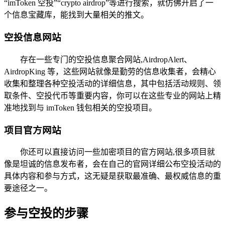
“imToken 空投”“crypto airdrop”等进行搜索，就仿佛开启了一
个信息宝藏库，能找到大量相关的推文。
空投信息网站
存在一些专门的空投信息聚合网站,AirdropAlert、
AirdropKing 等，这些网站就像是勤劳的信息收集者，会精心
收集和整理各种空投活动的详细信息，其中包括活动规则、领
取条件、空投代币等重要内容，你可以在这些专业的网站上精
准地找到与 imToken 钱包相关的空投项目。
项目官方网站
你还可以直接访问一些加密项目的官方网站,很多项目就
像是坦诚的信息发布者，会在自己的官网详细公布空投活动的
具体内容和参与方式，这无疑是获取最准确、最权威信息的重
要途径之一。
参与空投的步骤