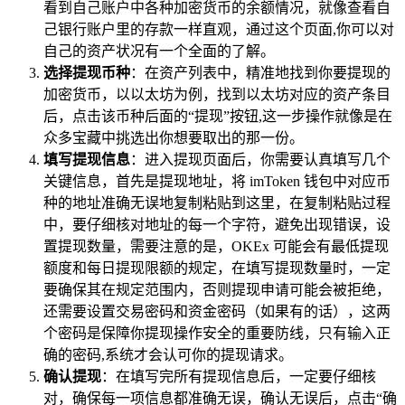
看到自己账户中各种加密货币的余额情况，就像查看自
己银行账户里的存款一样直观，通过这个页面,你可以对
自己的资产状况有一个全面的了解。
选择提现币种
：在资产列表中，精准地找到你要提现的
加密货币，以以太坊为例，找到以太坊对应的资产条目
后，点击该币种后面的“提现”按钮,这一步操作就像是在
众多宝藏中挑选出你想要取出的那一份。
填写提现信息
：进入提现页面后，你需要认真填写几个
关键信息，首先是提现地址，将 imToken 钱包中对应币
种的地址准确无误地复制粘贴到这里，在复制粘贴过程
中，要仔细核对地址的每一个字符，避免出现错误，设
置提现数量，需要注意的是，OKEx 可能会有最低提现
额度和每日提现限额的规定，在填写提现数量时，一定
要确保其在规定范围内，否则提现申请可能会被拒绝，
还需要设置交易密码和资金密码（如果有的话），这两
个密码是保障你提现操作安全的重要防线，只有输入正
确的密码,系统才会认可你的提现请求。
确认提现
：在填写完所有提现信息后，一定要仔细核
对，确保每一项信息都准确无误，确认无误后，点击“确