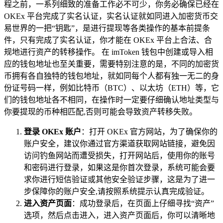
程之前，一系列细致的准备工作必不可少，你务必确保已经在
OKEx 平台完成了实名认证，实名认证就如同进入加密货币交
易世界的一把“钥匙”，是进行提现等各类操作的基本前提条
件，只有完成了实名认证，你才能在 OKEx 平台上合法、合
规地进行资产的转移操作。 在 imToken 钱包中创建或导入相
应的钱包地址也至关重要，需要特别注意的是，不同的加密货
币拥有各自独特的钱包地址，就如同每个人都有独一无二的身
份证号码一样，例如比特币（BTC）、以太坊（ETH）等，它
们的钱包地址各不相同，在操作时一定要仔细确认地址类型与
你要提现的币种相匹配,否则可能会导致资产转移失败。
登录 OKEx 账户
：打开 OKEx 官方网站，为了确保你的
账户安全，建议你通过官方渠道获取网站链接，避免因
访问钓鱼网站而遭受损失，打开网站后，使用你的账号
和密码进行登录，如果这是你首次登录，系统可能会要
求你进行短信验证或其他安全验证步骤，这是为了进一
步保障你的账户安全,请按照系统提示认真完成验证。
进入资产页面
：成功登录后，在页面上仔细寻找“资产”
选项，然后点击进入，进入资产页面后，你可以清晰地