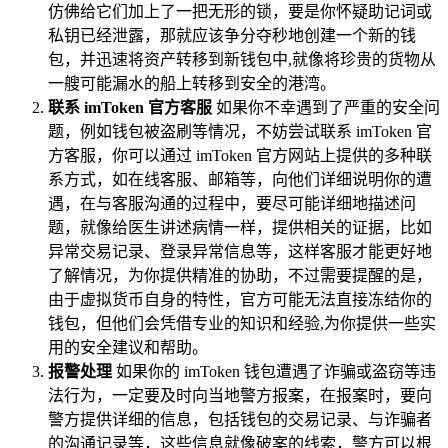
仿佛给它们加上了一把无形的锁，要是你怀疑助记词或
私钥已经泄露，那就应该争分夺秒地创建一个新的钱
包，并迅速将资产转移到新钱包中,就像将珍贵的货物从
一艘可能漏水的船上转移到安全的港湾。
联系 imToken 官方客服
如果你不幸遇到了严重的安全问
题，例如钱包被盗刷等情况，不妨尝试联系 imToken 官
方客服，你可以通过 imToken 官方网站上提供的多种联
系方式，如在线客服、邮箱等，向他们详细说明你的遭
遇，在与客服沟通的过程中，要尽可能详细地描述问
题，就像给医生讲述病情一样，提供相关的证据，比如
异常交易记录、登录异常信息等，这样客服才能更好地
了解情况，为你提供精准的协助，不过需要提醒的是，
由于虚拟货币自身的特性，官方可能无法直接冻结你的
钱包，但他们会凭借专业的知识和经验,为你提供一些实
用的安全建议和帮助。
报警处理
如果你的 imToken 钱包遭遇了诈骗或盗窃等违
法行为，一定要及时向当地警方报案，在报案时，要向
警方提供详细的信息，包括钱包的交易记录、与诈骗者
的沟通记录等，这些信息就像破案的线索，警方可以根