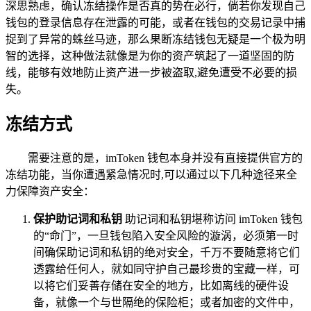
深思熟虑，确认冻结操作是否真的势在必行，倘若你发现自己
钱包的登录信息存在泄露的可能，或者在钱包的交易记录中捕
捉到了异常的蛛丝马迹，那么果断冻结钱包无疑是一个极为明
智的选择，这种做法就像是为你的资产筑起了一道坚固的防
线，能够有效地防止资产进一步被盗取,避免遭受不必要的损
失。
冻结方式
需要注意的是，imToken 钱包本身并没有直接提供官方的
冻结功能，当你遭遇紧急情况时,可以通过以下几种途径来全
力保障资产安全：
保护助记词和私钥
助记词和私钥堪称访问 imToken 钱包
的“命门”，一旦钱包陷入安全风险的漩涡，必须第一时
间确保助记词和私钥的绝对安全，千万不要随意将它们
透露给任何人，就如同守护自己最珍贵的宝藏一样，可
以将它们妥善存储在安全的地方，比如离线的硬件设
备，就像一个与世隔绝的保险柜；或者加密的文件中，