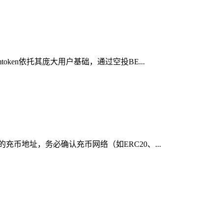
ken依托其庞大用户基础，通过空投BE...
充币地址，务必确认充币网络（如ERC20、...