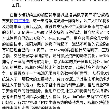
工具。
在当今精彩纷呈的加密货币世界里,各类数字资产如璀璨繁星
布支持
ETC钱包
，这一重磅举措宛如一阵春风，为广大ETC持有
及功能丰富而声名远扬，该钱包支持多种主流加密货币的存储与
的支持，无疑进一步拓展了其支持的币种范畴，精准地满足了更多
方式管理自己的ETC资产，在imToken里，用户只需轻松几
的加密技术，如同为用户的资产筑起了一道坚不可摧的安全防
有和管理自己的ETC资产。 imToken的界面设计简洁明
余额、交易记录等详细信息，随时掌握资产的动态变化，imTo
拥有了一座精准的导航灯塔。 除了基本的资产管理功能外，imT
货币的兑换，随着区块链技术的蓬勃发展，越来越多的去中心化应用
务，仿佛置身于一个充满无限可能的数字创新世界。 从行业发展
统注入了一股强大的发展动力，有力地促进了其生态系统的繁荣发
展注入了新的活力，激发了整个行业的创新热情，推动行业不断
了安全可靠的钱包服务，但用户在使用过程中仍需时刻保持警
分考虑自身的风险承受能力和投资目标。 imToken支持E
用场景，有力地推动了ETC生态系统的蓬勃发展，随着区块链技
共同书写加密货币领域的精彩篇章。