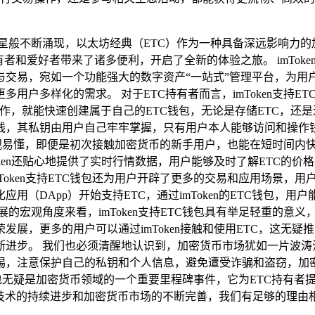
般不断涌现，以太坊经典（ETC）作为一种具备深远影响力的加密
者和爱好者带来了诸多便利，开启了全新的体验之旅。 imTo
交易，宛如一个功能强大的数字资产“一站式”管理平台，为用
用户多样化的需求。 对于ETC持有者而言，imToken支持
步操作，就能快速创建属于自己的ETC钱包，无论是存储ETC，还
线，其私钥由用户自己牢牢掌握，只有用户本人能够访问和操作
了、直观易懂，即便是初次接触加密货币的新手用户，也能在短时间内
ken还贴心地提供了实时行情数据，用户能够及时了解ETC的
oken支持ETC钱包还为用户开辟了更多的交易和应用场景，用户可
（DApp）开始支持ETC，通过imToken的ETC钱包，用
的宏观角度来看，imToken支持ETC钱包具有举足轻重的意义
展，更多的用户可以通过imToken接触和使用ETC，这无疑
进步。 我们也必须清醒地认识到，加密货币市场犹如一片波涛汹涌
惕，注意保护自己的私钥和个人信息，避免遭受诈骗和盗窃，加
TC钱包无疑是加密货币领域的一个重要里程碑事件，它为ETC持有
术的持续进步和加密货币市场的不断完善，我们有足够的理由相信，