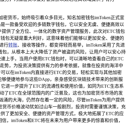
货币，始终吸引着众多目光，知名加密钱包imToken正式宣
ken是一款备受欢迎的多链数字钱包，它以安全无虞、便捷高效以
户提供了全方位、一体化的数字资产管理服务，此次对ETC钱包
ETC钱包无疑是重大利好，这意味着他们能够以更加安全、便捷的
是进行
转账
、接收等操作，都变得轻而易举，imToken采用了先进
钱包，从根本上大大降低了资产被盗的风险，让用户可以安心持
快速上手，当用户使用ETC钱包时，可以清晰地查看自己的ETC
价格走势，为投资决策提供有力的参考依据，就像在投资的海洋中
以在imToken内直接进行ETC的交易，轻松实现与其他加密
户能够便捷地参与这些DApp，亲身感受区块链技术带来的创新服
，它进一步提升了ETC的流通性和使用价值，如同为ETC生态系
推动了ETC在全球范围内的广泛普及，这也为加密货币市场的发
的大海，仍然存在着一定的风险，尽管imToken为用户提供
密货币价格波动犹如过山车一般剧烈，投资时需要谨慎决策，充
者提供了更加安全、便捷的资产管理方式，极大地拓展了ETC的应
imToken和ETC将在未来为用户带来更多的惊喜和价值，