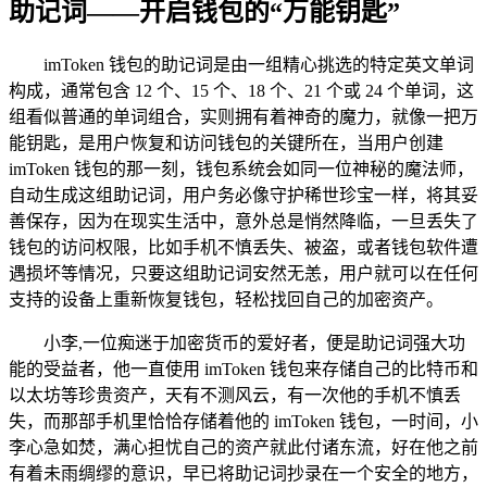
助记词——开启钱包的“万能钥匙”
imToken 钱包的助记词是由一组精心挑选的特定英文单词
构成，通常包含 12 个、15 个、18 个、21 个或 24 个单词，这
组看似普通的单词组合，实则拥有着神奇的魔力，就像一把万
能钥匙，是用户恢复和访问钱包的关键所在，当用户创建
imToken 钱包的那一刻，钱包系统会如同一位神秘的魔法师，
自动生成这组助记词，用户务必像守护稀世珍宝一样，将其妥
善保存，因为在现实生活中，意外总是悄然降临，一旦丢失了
钱包的访问权限，比如手机不慎丢失、被盗，或者钱包软件遭
遇损坏等情况，只要这组助记词安然无恙，用户就可以在任何
支持的设备上重新恢复钱包，轻松找回自己的加密资产。
小李,一位痴迷于加密货币的爱好者，便是助记词强大功
能的受益者，他一直使用 imToken 钱包来存储自己的比特币和
以太坊等珍贵资产，天有不测风云，有一次他的手机不慎丢
失，而那部手机里恰恰存储着他的 imToken 钱包，一时间，小
李心急如焚，满心担忧自己的资产就此付诸东流，好在他之前
有着未雨绸缪的意识，早已将助记词抄录在一个安全的地方，