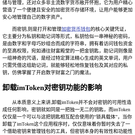
储与管理，还对众多非主流数字货币敞开怀抱，它为用户精心
营造了一个便捷且安全的加密货币存储环境，让用户能够更加
安心地管理自己的数字资产。
而密钥,则是打开和管理
加密货币钱包
的核心关键凭证，
它主要分为私钥和助记词等形式，私钥恰似一串神秘的密码，
是由数字和字母巧妙组合而成的字符串，拥有着访问钱包资金
的至高权限，宛如通往财富殿堂的一把金钥匙，助记词则像是
一组神奇的咒语，是经过特定算法精心生成的英文单词，用户
只需凭借这组助记词，就能够轻松地恢复钱包及其对应的私
钥，仿佛掌握了开启数字财富之门的魔法。
卸载imToken对密钥功能的影响
从本质意义上来讲,卸载imToken并不会对密钥的可用性造
成任何影响，密钥就如同是一把独一无二的钥匙，而imToken
仅仅是一个可以与这把钥匙相互配合使用的“锁具载体”，当你
卸载了imToken这个应用程序时，仅仅意味着你暂时失去了一
个借助密钥来管理钱包的工具，但密钥本身的有效性和功能性