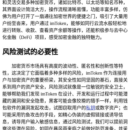
和灵活交易多种加密货币，诸如比特币、以太坊等知名币种，
其界面设计简洁大方，操作流程清晰易懂，功能丰富多样，仿
佛为用户打开了一扇通往加密世界的便捷之门，吸引了大量用
户纷至沓来，用户通过 imToken，能够如同行云流水般轻松地
进行转账、收款、查看资产余额等操作，还能积极参与去中心
化金融（DeFi）项目，感受加密金融的独特魅力。
风险测试的必要性
加密货币市场具有高度的波动性、匿名性和创新性等特
性，这决定了它面临着多种多样的风险，imToken 作为连接用
户与加密资产的重要桥梁，其安全性如同坚固的基石，直接关
系到用户的资产安全，风险测试就像是一位敏锐的安全卫士，
能够帮助我们发现 imToken 在设计、开发和运行过程中可能潜
藏的漏洞和安全隐患，黑客可能会像狡猾的猎手一样，利用钱
包软件的漏洞发起攻击，试图窃取用户的
私钥
或数字资产；也
可能采用钓鱼攻击的手段，如精心伪装的虚假链接或诱导信
息，诱导用户输入敏感信息，通过风险测试，我们可以提前洞
察这些潜在风险，如同在暴风雨来临之前做好防范准备，并采