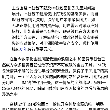
主要围绕im钱包下载及IM钱包密钥丢失应对问题
展开，im钱包下载是使用该钱包的基础步骤，而当
IM钱包密钥丢失时，会给用户带来诸多困扰，如
无法正常使用钱包内资产等，用户需及时采取应对
措施，比如查看是否有备份、联系钱包官方客服咨
询找回方法等，了解im钱包下载途径并知晓密钥丢
失的应对策略，对于保障数字资产安全、顺利使用
钱包
功能
有着重要意义。
在当今数字化金融风起云涌的浪潮之中,加密货币钱包已
然成为众多投资者管理数字资产不可或缺的重要工具，IM 钱
包凭借其卓越的便捷性与出色的安全性，赢得了不少用户的高
度青睐，一个令人颇为头疼的问题却时常如影随形，困扰着部
分用户——IM 钱包密钥丢失，这一情况的突然出现，宛如一
场毫无预兆的风暴，瞬间可能将用户卷入极度的恐慌与焦虑的
漩涡之中。
密钥,对于 IM 钱包而言，恰似开启神秘宝藏的唯一钥匙，