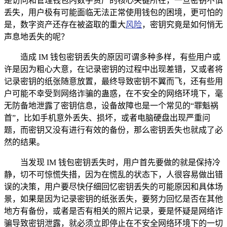
是访问和管理钱包内数字资产的核心关键所在，一旦密钥不慎
丢失，用户极有可能面临无法正常使用钱包的困境，更可怕的
是，数字资产还存在被盗取的重大
风险
，密钥究竟是如何悄无
声息地丢失的呢？
造成 IM 钱包密钥丢失的原因可谓多种多样，有些用户或
许是因为粗心大意，在记录密钥的过程中出现差错，又或者将
记录密钥的纸张随意放置，最终导致密钥不翼而飞，还有些用
户可能不幸受到网络诈骗的蛊惑，在不安全的网络环境下，毫
无防备地泄露了密钥信息，设备故障也是一个常见的“罪魁祸
首”，比如手机意外丢失、损坏，或者电脑硬盘出现严重问
题，而密钥又没有进行有效的备份，那么密钥丢失也就成了必
然的结果。
当发现 IM 钱包密钥丢失时，用户首先要做的就是保持冷
静，切不可惊慌失措，因为在慌乱的状态下，人很容易做出错
误的决策，用户要尽快仔细回忆密钥丢失的可能原因和具体场
景，如果是因为记录密钥的纸张丢失，要努力回忆是否在其他
地方有备份，或者是否有相关的照片记录，要是怀疑是网络诈
骗导致密钥泄露，就必须立即停止在不安全网络环境下的一切