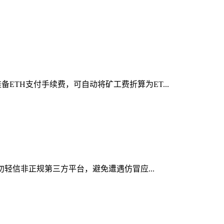
ETH支付手续费，可自动将矿工费折算为ET...
切勿轻信非正规第三方平台，避免遭遇仿冒应...