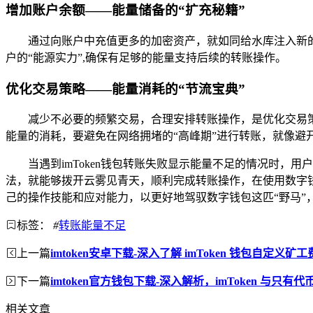
增加账户余额——能量储备的“扩充秘籍”
通过向账户中充值更多的加密资产，就如同给水库注入新
户的“能源实力”,确保有足够的能量支持后续的转账操作。
优化交易策略——能量消耗的“节流宝典”
减少不必要的频繁交易，合理安排转账操作，是优化交易
能量的消耗，要避免在网络拥堵的“高峰期”进行转账，就像避
当遇到imToken钱包转账失败显示能量不足的情况时
法，就能够拨开云雾见青天，顺利完成转账操作，在使用数字
己的操作技能和应对能力，以更好地驾驭数字钱包这匹“野马”
标签：
#
转账能量不足
上一篇
imtoken安卓下载-深入了解 imToken 钱包自定义矿工
下一篇
imtoken官方钱包下载-深入解析，imToken 与只有
相关文章