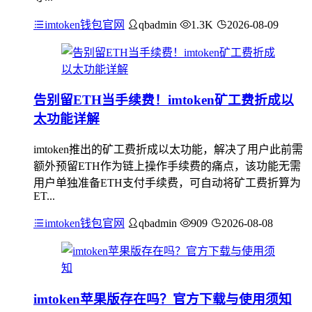
imtoken钱包官网
qbadmin
1.3K
2026-08-09
告别留ETH当手续费！imtoken矿工费折成以
太功能详解
imtoken推出的矿工费折成以太功能，解决了用户此前需
额外预留ETH作为链上操作手续费的痛点，该功能无需
用户单独准备ETH支付手续费，可自动将矿工费折算为
ET...
imtoken钱包官网
qbadmin
909
2026-08-08
imtoken苹果版存在吗？官方下载与使用须知