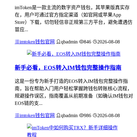
imToken是一款主流的数字资产钱包，其苹果版真实存
在，用户可通过官方指定渠道（如官网或苹果App
Store）下载，切勿轻信非正规第三方平台，避免遭遇仿
冒应...
imtoken钱包官网
qbadmin
846
2026-08-08
新手必看，EOS转入IM钱包完整操作指南
这是一份专为新手打造的EOS转入IM钱包完整操作指
南，旨在帮助入门用户轻松掌握跨钱包转账核心流程，
规避操作误区，指南覆盖从前期准备（如确认IM钱包对
EOS链的支...
imtoken钱包官网
qbadmin
986
2026-08-08