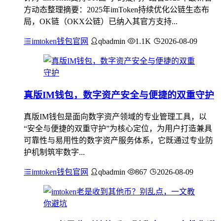
方动态整理摘要：2025年imToken持续优化公链生态布
局，OK链（OKX公链）已纳入其官方支持...
imtoken钱包官网
qbadmin
1.1K
2026-08-09
真版IM钱包，数字资产安全与便捷的双重守护
真版IM钱包是面向数字资产领域的专业管理工具，以
“安全与便捷的双重守护”为核心定位，为用户打造兼具
可靠性与易用性的数字资产服务体系，它既通过专业防
护机制筑牢数字...
imtoken钱包官网
qbadmin
867
2026-08-09