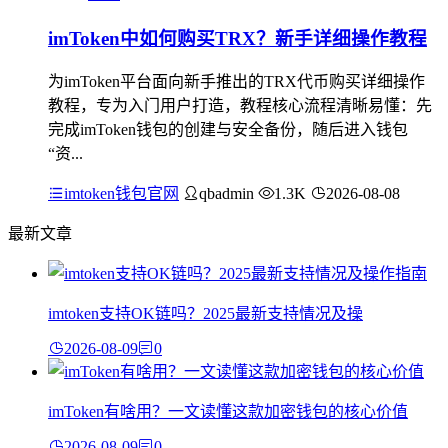
imToken中如何购买TRX？新手详细操作教程
为imToken平台面向新手推出的TRX代币购买详细操作
教程，专为入门用户打造，教程核心流程清晰易懂：先
完成imToken钱包的创建与安全备份，随后进入钱包
“资...
imtoken钱包官网
qbadmin
1.3K
2026-08-08
最新文章
imtoken支持OK链吗？2025最新支持情况及操
2026-08-09
0
imToken有啥用？一文读懂这款加密钱包的核心价值
2026-08-09
0