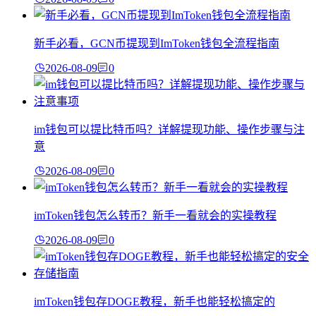
新手必看，GCN币提现到ImToken钱包全流程指南
2026-08-09
0
im钱包可以提比特币吗？详解提现功能、操作步骤与注
意
2026-08-09
0
imToken钱包怎么转币？新手一看就会的实操教程
2026-08-09
0
imToken钱包存DOGE教程，新手也能轻松搞定的