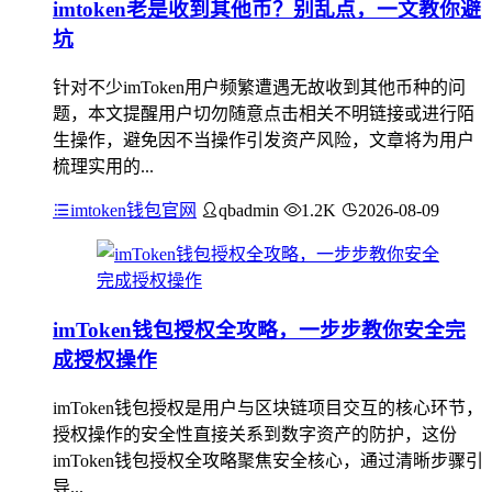
imtoken老是收到其他币？别乱点，一文教你避
坑
针对不少imToken用户频繁遭遇无故收到其他币种的问
题，本文提醒用户切勿随意点击相关不明链接或进行陌
生操作，避免因不当操作引发资产风险，文章将为用户
梳理实用的...
imtoken钱包官网
qbadmin
1.2K
2026-08-09
imToken钱包授权全攻略，一步步教你安全完
成授权操作
imToken钱包授权是用户与区块链项目交互的核心环节，
授权操作的安全性直接关系到数字资产的防护，这份
imToken钱包授权全攻略聚焦安全核心，通过清晰步骤引
导...