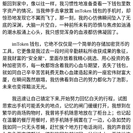
躯回到家中，像以往一样，我习惯性地准备查看一下钱包里数
字资产的情况，当我伸手去拿放置 imToken 钱包的手机时，却
惊恐地发现它不翼而飞了，那一刻，我的心仿佛瞬间坠入了无
底的深渊，大脑一片空白，一种前所未有的恐惧与焦虑如汹涌
的潮水般涌上心头，我只感觉浑身的血液都仿佛凝固了。
imToken 钱包，它绝不仅仅是一个简单的存储加密货币的
工具，它更像是我过去一段时间辛勤耕耘所收获成果的象征，
是我财富的“安全屋”，里面存放着我精心挑选、用心投资的各
种加密货币，每一枚都饱含着我的心血与期望，丢失了钱包，
就如同自己辛辛苦苦耗费无数心血建造起来的一座宏伟财富大
厦，在瞬间轰然崩塌，我仿佛看到自己的努力都化为了泡影，
未来也变得黯淡无光。
我迅速让自己镇定下来,开始努力回忆白天的行程，试图
思索出手机可能丢失的地点，记忆的闸门缓缓打开，我想到在
繁华的商场购物时，我曾将手机随意地放在了柜台上；也记起
在温馨的餐厅用餐时，把手机随手搁置在了一边，心急如焚的
我如同一只无头苍蝇，赶忙挨个地方打电话询问，我的声音因