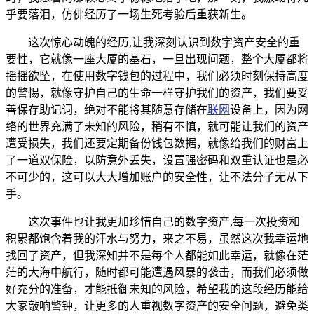
乎要落泪，仿佛经历了一场生死考验后重获新生。
这次惊心动魄的经历,让我深刻认识到数字资产安全的重
要性，它就像一座大厦的基石，一旦出现问题，整个大厦都将
摇摇欲坠，在使用数字钱包的过程中，我们必须时刻保持高度
的警惕，就像守护自己的生命一样守护我们的资产，我们要妥
善保存助记词，绝对不能将其随意存储在
联网
设备上，因为网
络的世界充满了未知的风险，稍有不慎，就可能让我们的资产
遭受损失，我们还要定期备份钱包数据，就像给我们的财富上
了一道双保险，以防意外丢失，设置强密码和双重认证也是必
不可少的，这可以大大增加账户的安全性，让不法分子无从下
手。
这次事件也让我更加珍惜自己的数字资产,每一次投资和
积累都饱含着我的汗水与努力，来之不易，虽然这次我幸运地
找回了资产，但我深知并不是每个人都能如此幸运，就像在茫
茫的大海中航行，随时都可能遭遇风暴的袭击，而我们必须做
好充分的准备，才能抵御未知的风险，希望我的这段经历能给
大家敲响警钟，让更多的人重视数字资产的安全问题，避免类