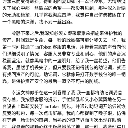
为焦急而变得颤抖，得到的回复却如同一盆盆冷水，无情地浇
灭了我心中那一丝微弱的希望——都没有见到，那种深入骨髓
的无助和绝望，几乎将我彻底击垮，我觉得自己仿佛被困在了
一个黑暗的深渊，找不到一丝出路。
冷静下来之后,我深知必须立即采取紧急措施来保护我的
资产，时间就是生命，每一秒的耽搁都可能让我失去一切，我
第一时间拨通了 imToken 客服的电话，用带着哭腔的声音向他
们详细说明了情况，客服人员非常专业和耐心，他们的声音沉
稳而坚定，就像黑暗中的一盏明灯，给了我一丝希望，他们告
诉我，虽然手机丢失了，但只要我还记得钱包的助记词，就还
有找回资产的可能，助记词，它就像是打开数字钱包的唯一钥
匙，是保护资产安全的最后一道坚不可摧的防线。
幸运女神似乎在这一刻眷顾了我,我一直都将助记词妥善
保存着，我按照客服的提示，手忙脚乱却又小心翼翼地在另一
台设备上重新安装了 imToken 钱包，并通过助记词开始尝试恢
复我的钱包，每一次点击屏幕，我的心都提到了嗓子眼，仿佛
在等待一场命运的审判，当熟悉的资产界面再次出现在眼前
时，我悬着的那颗心终于稳稳地落了地，那一刻，我激动得几