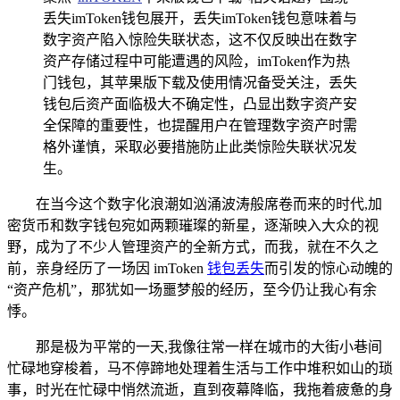
丢失imToken钱包展开，丢失imToken钱包意味着与
数字资产陷入惊险失联状态，这不仅反映出在数字
资产存储过程中可能遭遇的风险，imToken作为热
门钱包，其苹果版下载及使用情况备受关注，丢失
钱包后资产面临极大不确定性，凸显出数字资产安
全保障的重要性，也提醒用户在管理数字资产时需
格外谨慎，采取必要措施防止此类惊险失联状况发
生。
在当今这个数字化浪潮如汹涌波涛般席卷而来的时代,加
密货币和数字钱包宛如两颗璀璨的新星，逐渐映入大众的视
野，成为了不少人管理资产的全新方式，而我，就在不久之
前，亲身经历了一场因 imToken
钱包丢失
而引发的惊心动魄的
“资产危机”，那犹如一场噩梦般的经历，至今仍让我心有余
悸。
那是极为平常的一天,我像往常一样在城市的大街小巷间
忙碌地穿梭着，马不停蹄地处理着生活与工作中堆积如山的琐
事，时光在忙碌中悄然流逝，直到夜幕降临，我拖着疲惫的身