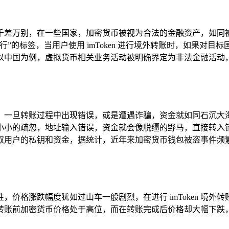
千差万别，在一些国家，加密货币被视为合法的金融资产，如同被
”的标签，当用户使用 imToken 进行境外转账时，如果对
国为例，虚拟货币相关业务活动被明确界定为非法金融活动，通过
旦转账过程中出现错误，或是遭遇诈骗，资金就如同石沉大海，很
小小的疏忽，地址输入错误，资金就会像脱缰的野马，直接转入
击，窃取用户的私钥和资金，据统计，近年来加密货币钱包被盗事
价格涨跌幅度犹如过山车一般剧烈，在进行 imToken 境
账前加密货币价格处于高位，而在转账完成后价格却大幅下跌，