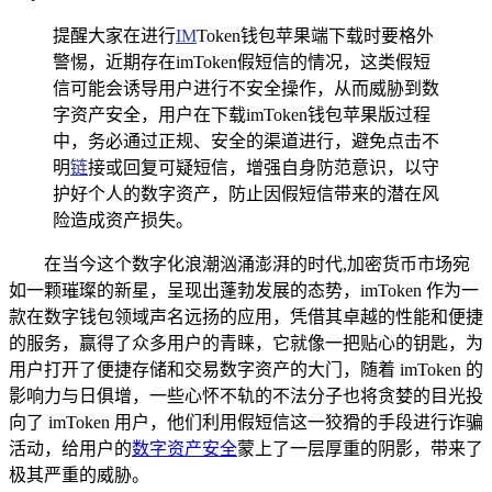
提醒大家在进行
IM
Token钱包苹果端下载时要格外
警惕，近期存在imToken假短信的情况，这类假短
信可能会诱导用户进行不安全操作，从而威胁到数
字资产安全，用户在下载imToken钱包苹果版过程
中，务必通过正规、安全的渠道进行，避免点击不
明
链
接或回复可疑短信，增强自身防范意识，以守
护好个人的数字资产，防止因假短信带来的潜在风
险造成资产损失。
在当今这个数字化浪潮汹涌澎湃的时代,加密货币市场宛
如一颗璀璨的新星，呈现出蓬勃发展的态势，imToken 作为一
款在数字钱包领域声名远扬的应用，凭借其卓越的性能和便捷
的服务，赢得了众多用户的青睐，它就像一把贴心的钥匙，为
用户打开了便捷存储和交易数字资产的大门，随着 imToken 的
影响力与日俱增，一些心怀不轨的不法分子也将贪婪的目光投
向了 imToken 用户，他们利用假短信这一狡猾的手段进行诈骗
活动，给用户的
数字资产安全
蒙上了一层厚重的阴影，带来了
极其严重的威胁。