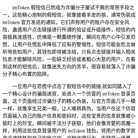
imToken 假短信已然成为诈骗分子屡试不爽的常用手段之
一，这些精心炮制的假短信，就像披着羊皮的狼，通常伪装成
imToken 官方发送的通知，它们声称用户的账户存在安全风
险，蛊惑用户点击链接进行所谓的验证或升级操作，短信的内
容极具迷惑性，仿佛是一颗重磅炸弹，瞬间在用户心中引发恐
慌，让用户在慌乱中降低了应有的警惕性，短信可能会危言耸
听地告知用户，其钱包即将被冻结，只有点击链接并输入相关
信息才能解除风险，一些缺乏经验或者粗心大意的用户，在看
到这样的短信后，就像迷失方向的羔羊，很容易就落入了诈骗
分子精心布置的陷阱。
一旦用户在恐慌中点击了假短信中的链接,就如同踏入了
一个精心设计的骗局迷宫，会进入一个仿冒的 imToken 登录页
面，这个页面经过诈骗分子的精心伪装，与官方页面几乎一模
一样，就像孪生兄弟一般，让人难辨真伪，当用户在这个仿冒
页面输入自己的账户信息和密码时，这些宝贵的信息就像被小
偷盯上的珍宝，瞬间被不法分子获取，他们会像贪婪的恶魔一
样，利用这些信息登录用户的 imToken 钱包，将用户的数字资